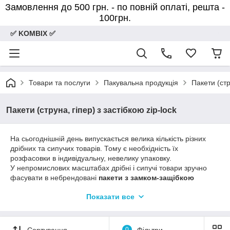
Замовлення до 500 грн. - по повній оплаті, решта -
100грн.
✅ KOMBIX ✅
Товари та послуги
Пакувальна продукція
Пакети (стр
Пакети (струна, гіпер) з застібкою zip-lock
На сьогоднішній день випускається велика кількість різних
дрібних та сипучих товарів. Тому є необхідність їх
розфасовки в індивідуальну, невелику упаковку.
У непромислових масштабах дрібні і сипучі товари зручно
фасувати в небрендовані
пакети з замком-защібкою
(струна)
, які отримали також популярна назва zip-lock.
Показати все
Пакети з замком zip-lock
прозорі і їх можна використовувати
повторно, на відміну від
кур'єрських пакетів
.
В нашому магазині kombix.com.ua ми постаралися
представити найширший асортимент
пакувальних
Сортування
0
Фільтри