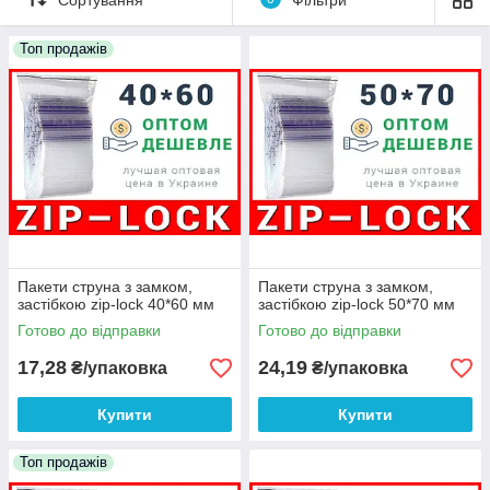
кульочки zip-lock
за демократичними цінами з можливістю
заощадити, купуючи оптом.
Топ продажів
Пакети струна з замком,
Пакети струна з замком,
застібкою zip-lock 40*60 мм
застібкою zip-lock 50*70 мм
Готово до відправки
Готово до відправки
17,28
24,19
₴/упаковка
₴/упаковка
Купити
Купити
Топ продажів