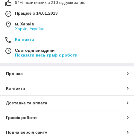
можливі розміри поліетиленових фасувальних пакетів на
94% позитивних з 210 відгуків за рік
замку zip-lock. Крім того,
купуючи оптом
ви можете значно
заощадити. Ми можемо запропонувати низьку ціну, оскільки
Працює з 14.01.2013
співпрацюємо безпосередньо з постачальником і ставимо
м. Харків
невисоку маржу на оптові ціни, розраховуючи на
Харків, Україна
довгострокову співпрацю.
Контакти
Сьогодні вихідний
Показати весь графік роботи
Про нас
Контакти
Доставка та оплата
Графік роботи
Повна версія сайту