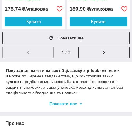
178,74
180,90
₴/упаковка
₴/упаковка
Купити
Купити
Показати ще
1
/ 2
Пакувальні пакети на застібці, замку zip-lock
одержали
широке поширення завдяки тому, що конструкція таких
кульків передбачає можливість багаторазового відкриття-
закриття упаковки, а сама упаковка може здійснюватися без
спеціального обладнання та навичок.
Пакети гіпер з застібкою ― ідеальне рішення для упаковки
Показати все
товару у невиробничих умовах.
Пакети струна з замком zip-lock
є можливість купити з
доставкою по Україні за низькою чесною ціною.
Про нас
В магазині kombix.com.ua ми постаралися представити всі