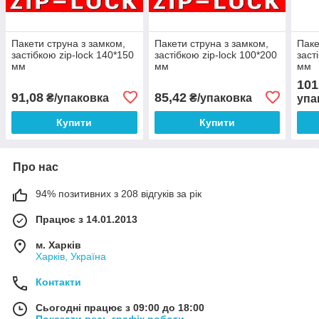
Пакети струна з замком,
Пакети струна з замком,
Паке
застібкою zip-lock 140*150
застібкою zip-lock 100*200
заст
мм
мм
мм
101
91,08
85,42
₴/упаковка
₴/упаковка
упа
Купити
Купити
Про нас
94% позитивних з 208 відгуків за рік
Працює з 14.01.2013
м. Харків
Харків, Україна
Контакти
Сьогодні працює з 09:00 до 18:00
Показати весь графік роботи