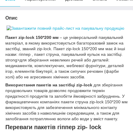
Опис
Пакет zip-lock 150*200 мм
– це універсальний пакувальний
матеріал, в якому використовується багаторазовий замок на
застібці, званий zip-lock. Пакет zip-lock 150*200 мм має й інші
назви: гіппер , пакет струна, пакувальний кульок на застібці.
strong>для зберігання невеликих речей або деталей:
медикаментів, комплектуючих, меблевої фурнітури, деталей
ігор, елементів біжутерії, а також сипучих речовин (фарби
холі) або не агресивних хімічних засобів.
Використання пакетів на застібці zip-lock
для зберігання
продовольчих товарів дозволяє продовжити термін
придатності продуктів та запобігти ймовірності забруднень. У
фармацевтичних компаніях пакети струна zip-lock 150*200 мм
використовують для забезпечення мінімального контакту
хімічних засобів з навколишнім середовищем, а також для
запобігання потраплянню вологи або води у вміст пакету.
Переваги пакетів гіппер zip- lock