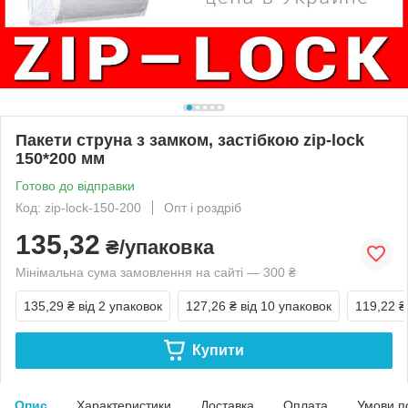
Пакети струна з замком, застібкою zip-lock
150*200 мм
Готово до відправки
Код: zip-lock-150-200
Опт і роздріб
135,32
₴/упаковка
Мінімальна сума замовлення на сайті — 300 ₴
135,29 ₴
від 2 упаковок
127,26 ₴
від 10 упаковок
119,22 ₴
Купити
Опис
Характеристики
Доставка
Оплата
Умови п