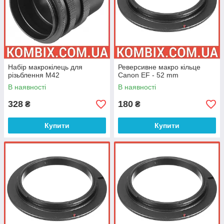
Набір макрокілець для
Реверсивне макро кільце
різьблення М42
Canon EF - 52 mm
В наявності
В наявності
328
180
₴
₴
Купити
Купити