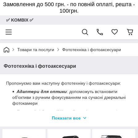
Замовлення до 500 грн. - по повній оплаті, решта -
100грн.
✅ KOMBIX ✅
Товари та послуги
Фототехніка і фотоаксесуари
Фототехніка і фотоаксесуари
Пропонуємо вам наступну фототехніку і фотоаксесуари:
Адаптери для оптики
: допоможуть встановити
об'єктиви з ручним фокусуванням на сучасні дзеркальні
фотокамери
Батарейні блоки (Nikon, Canon)
: для зручності
утримання камери при зйомці
Показати все
Бленди для об'єктивів
: підвищення контрастності
знімків і зниження можливості появи відблисків