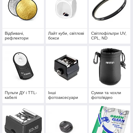
Eneloop, Powerex
Все це ви можете купити у нас або наших партнерів -
http://infoto.com.ua
Також нагадуємо, що всі
ціни у нас актуальні
протягом 3-4
днів, ми постійно оновлюємо прайси.
Відбивачі,
Лайт куби, світлові
Світлофільтри UV,
рефлектори
бокси
CPL, ND
Пульти ДУ і TTL-
Інші
Сумки та чохли
кабелі
фотоаксесуари
фото/відео