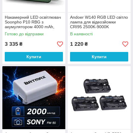
Накамерний LED освітлювач
Andoer W140 RGB LED світло
Soonpho P10 RBG з
лампа для відеозйомки
акумулятором 4000 mAh,
CRI95 2500K-9000K
зелений
Готово до відправки
В наявності
3 335
1 220
₴
₴
Купити
Купити