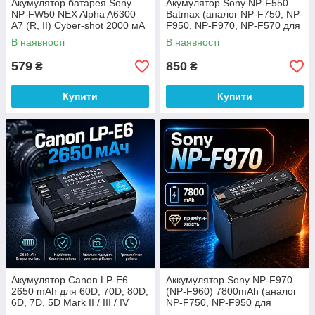
Акумулятор батарея Sony
Акумулятор Sony NP-F550
NP-FW50 NEX Alpha A6300
Batmax (аналог NP-F750, NP-
A7 (R, II) Cyber-shot 2000 мА
F950, NP-F970, NP-F570 для
/ год
Yongnuo) 1200 мА / год
В наявності
В наявності
579
850
₴
₴
Купити
Купити
Акумулятор Canon LP-E6
Аккумулятор Sony NP-F970
2650 mAh для 60D, 70D, 80D,
(NP-F960) 7800mAh (аналог
6D, 7D, 5D Mark II / III / IV
NP-F750, NP-F950 для
Yongnuo)