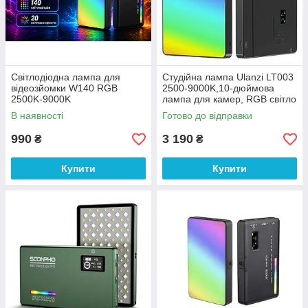
Світлодіодна лампа для
Cтудійна лампа Ulanzi LT003
відеозйомки W140 RGB
2500-9000K,10-дюймова
2500K-9000K
лампа для камер, RGB світло
з акумулятором 8000 mАh
В наявності
Готово до відправки
990
3 190
₴
₴
Купити
Купити