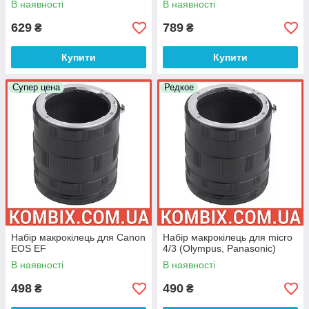
В наявності
В наявності
629
789
₴
₴
Купити
Купити
Супер цена
Редкое
Набір макрокілець для Canon
Набір макрокілець для micro
EOS EF
4/3 (Olympus, Panasonic)
В наявності
В наявності
498
490
₴
₴