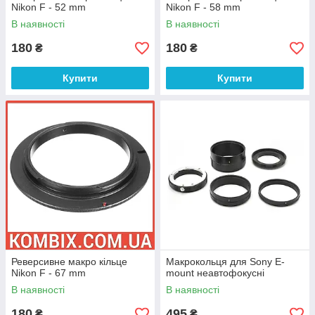
Nikon F - 52 mm
Nikon F - 58 mm
В наявності
В наявності
180
180
₴
₴
Купити
Купити
Реверсивне макро кільце
Макрокольця для Sony E-
Nikon F - 67 mm
mount неавтофокусні
В наявності
В наявності
180
495
₴
₴