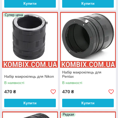
Купити
Купити
Супер цена
Набір макрокілець для
Набір макрокілець для Nikon
Pentax
В наявності
В наявності
470
470
₴
₴
Купити
Купити
Редкая