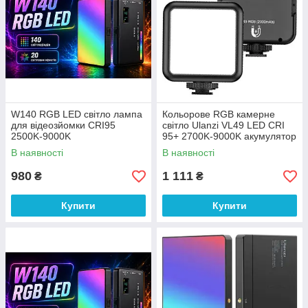
W140 RGB LED світло лампа
Кольорове RGB камерне
для відеозйомки CRI95
світло Ulanzi VL49 LED CRI
2500K-9000K
95+ 2700K-9000K акумулятор
2000мА на магніті
В наявності
В наявності
980
1 111
₴
₴
Купити
Купити