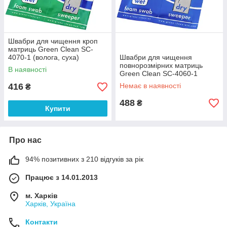
Швабри для чищення кроп
матриць Green Clean SC-
4070-1 (волога, суха)
Швабри для чищення
повнорозмірних матриць
В наявності
Green Clean SC-4060-1
(волога, суха)
416
Немає в наявності
₴
488
₴
Купити
Про нас
94% позитивних з 210 відгуків за рік
Працює з 14.01.2013
м. Харків
Харків, Україна
Контакти