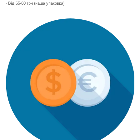
· Від 65-80 грн (наша упаковка)