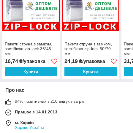
Пакети струна з замком,
Пакети струна з замком,
Паке
застібкою zip-lock 35*45
застібкою zip-lock 50*70
заст
мм
мм
мм
16,74
24,19
31,
₴/упаковка
₴/упаковка
Купити
Купити
Про нас
94% позитивних з 210 відгуків за рік
Працює з 14.01.2013
м. Харків
Харків, Україна