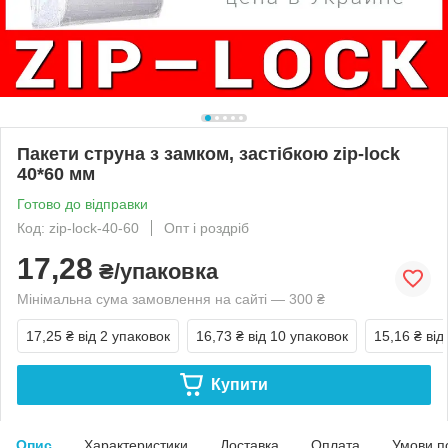
Пакети струна з замком, застібкою zip-lock
40*60 мм
Готово до відправки
Код: zip-lock-40-60
Опт і роздріб
17,28
₴/упаковка
Мінімальна сума замовлення на сайті — 300 ₴
17,25 ₴
від 2 упаковок
16,73 ₴
від 10 упаковок
15,16 ₴
від
Купити
Опис
Характеристики
Доставка
Оплата
Умови п