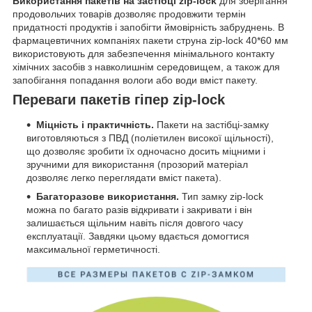
Використання пакетів на застібці zip-lock
для зберігання
продовольчих товарів дозволяє продовжити термін
придатності продуктів і запобігти ймовірність забруднень. В
фармацевтичних компаніях пакети струна zip-lock 40*60 мм
використовують для забезпечення мінімального контакту
хімічних засобів з навколишнім середовищем, а також для
запобігання попадання вологи або води вміст пакету.
Переваги пакетів гіпер zip-lock
Міцність і практичність.
Пакети на застібці-замку
виготовляються з ПВД (поліетилен високої щільності),
що дозволяє зробити їх одночасно досить міцними і
зручними для використання (прозорий матеріал
дозволяє легко переглядати вміст пакета).
Багаторазове використання.
Тип замку zip-lock
можна по багато разів відкривати і закривати і він
залишається щільним навіть після довгого часу
експлуатації. Завдяки цьому вдається домогтися
максимальної герметичності.