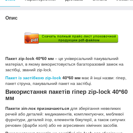
Опис
Пакет zip-lock 40*60 мм
– це універсальний пакувальний
матеріал, в якому використовується багаторазовий замок на
застібці, званий zip-lock.
Пакет із застібкою zip-lock
40*60 мм
має й інші назви: гіпер,
пакет струна, пакувальний пакет на застібці.
Використання пакетів гіпер zip-lock 40*60
мм
Пакети зіп-лок призначаються
для зберігання невеликих
речей або деталей: медикаментів, комплектуючих, меблевої
фурнітури, деталей ігор, елементів біжутерії, а також сипучих
речовин (фарби холі) або не агресивних хімічних засобів.