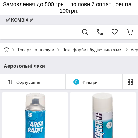
Замовлення до 500 грн. - по повній оплаті, решта -
100грн.
✅ KOMBIX ✅
Товари та послуги
Лакі, фарби і будівельна хімія
Аер
Аерозольні лаки
Сортування
0
Фільтри