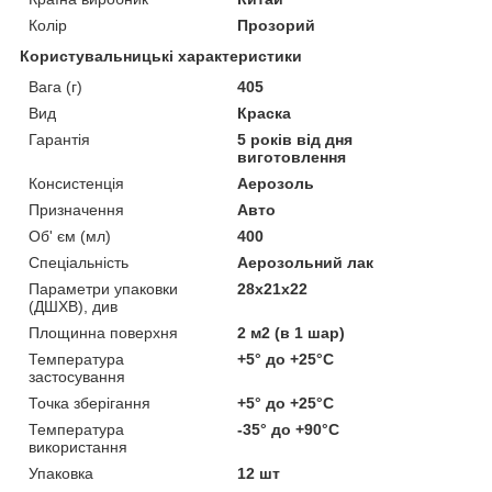
Колір
Прозорий
Користувальницькі характеристики
Вага (г)
405
Вид
Краска
Гарантія
5 років від дня
виготовлення
Консистенція
Аерозоль
Призначення
Авто
Об' єм (мл)
400
Спеціальність
Аерозольний лак
Параметри упаковки
28х21х22
(ДШХВ), див
Площинна поверхня
2 м2 (в 1 шар)
Температура
+5° до +25°С
застосування
Точка зберігання
+5° до +25°С
Температура
-35° до +90°С
використання
Упаковка
12 шт