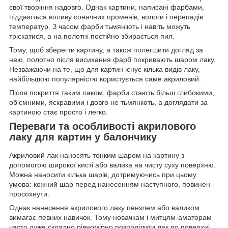
свої творіння надовго. Однак картини, написані фарбами,
піддаються впливу сонячних променів, вологи і перепадів
температур. З часом фарби тьмяніють і навіть можуть
тріскатися, а на полотні постійно збирається пил.
Тому, щоб зберегти картину, а також полегшити догляд за
нею, полотно після висихання фарб покривають шаром лаку.
Незважаючи на те, що для картин існує кілька видів лаку,
найбільшою популярністю користується саме акриловий.
Після покриття таким лаком, фарби стають більш глибокими,
об'ємними, яскравими і довго не тьмяніють, а доглядати за
картиною стає просто і легко.
Переваги та особливості акрилового
лаку для картин у балончику
Акриловий лак наносять тонким шаром на картину з
допомогою широкої кисті або валика на чисту суху поверхню.
Можна наносити кілька шарів, дотримуючись при цьому
умова: кожний шар перед нанесенням наступного, повинен
просохнути.
Однак нанесення акрилового лаку пензлем або валиком
вимагає певних навичок. Тому новачкам і митцям-аматорам
часто дуже складно рівномірно розподілити лак по поверхні