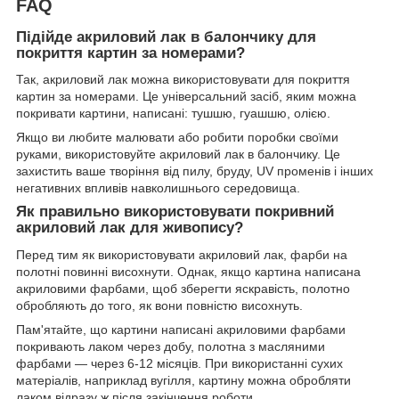
FAQ
Підійде акриловий лак в балончику для
покриття картин за номерами?
Так, акриловий лак можна використовувати для покриття
картин за номерами. Це універсальний засіб, яким можна
покривати картини, написані: тушшю, гуашшю, олією.
Якщо ви любите малювати або робити поробки своїми
руками, використовуйте акриловий лак в балончику. Це
захистить ваше творіння від пилу, бруду, UV променів і інших
негативних впливів навколишнього середовища.
Як правильно використовувати покривний
акриловий лак для живопису?
Перед тим як використовувати акриловий лак, фарби на
полотні повинні висохнути. Однак, якщо картина написана
акриловими фарбами, щоб зберегти яскравість, полотно
обробляють до того, як вони повністю висохнуть.
Пам'ятайте, що картини написані акриловими фарбами
покривають лаком через добу, полотна з масляними
фарбами — через 6-12 місяців. При використанні сухих
матеріалів, наприклад вугілля, картину можна обробляти
лаком відразу ж після закінчення роботи.