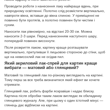
Проводити роботи з нанесення лаку найкраще вдень, при
природному освітленні. Полотно слід розмістити вертикально,
навпроти вікна, вставши до вікна спиною. У приміщенні не
повинно бути протягів, а полотно повинен бути чистим і
сухим.
Наносити лак рівномірно, на відстані 20-30 см. Можна
наносити 2-3 шари. Перед нанесенням наступного шару,
попередній повинен висохнути.
Після розкриття лаком, картину краще розташувати
вертикально, притуливши її лицьовою стороною до стіни, щоб
ще на невисохлий лак не осідав пил.
Який акриловий лак-спрей для картин краще
вибрати — матовий або глянцевий?
Матовий та глянцевий лак по-різному виглядають на картині.
Тому перш за все треба визначитися який ефект ви хочете
отримати.
Глянцевий лак, робить фарби яскравіше і надає блиску.
Картина після обробки таким лаком виглядає як обкладинку
глянцевого журналу. Але, при цьому є один істотний мінус —
глянець дає відблиски на картині.