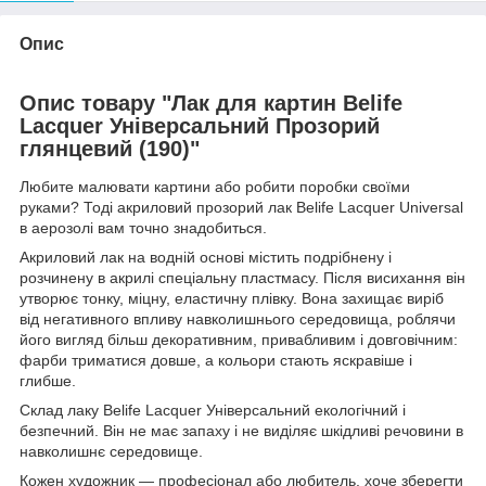
Опис
Опис товару "Лак для картин Belife
Lacquer Універсальний Прозорий
глянцевий (190)"
Любите малювати картини або робити поробки своїми
руками? Тоді акриловий прозорий лак Belife Lacquer Universal
в аерозолі вам точно знадобиться.
Акриловий лак на водній основі містить подрібнену і
розчинену в акрилі спеціальну пластмасу. Після висихання він
утворює тонку, міцну, еластичну плівку. Вона захищає виріб
від негативного впливу навколишнього середовища, роблячи
його вигляд більш декоративним, привабливим і довговічним:
фарби триматися довше, а кольори стають яскравіше і
глибше.
Склад лаку Belife Lacquer Універсальний екологічний і
безпечний. Він не має запаху і не виділяє шкідливі речовини в
навколишнє середовище.
Кожен художник — професіонал або любитель, хоче зберегти