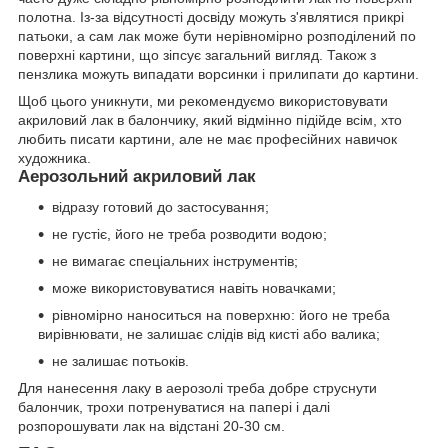
полотна. Із-за відсутності досвіду можуть з'являтися прикрі
патьоки, а сам лак може бути нерівномірно розподілений по
поверхні картини, що зіпсує загальний вигляд. Також з
пензлика можуть випадати ворсинки і прилипати до картини.
Щоб цього уникнути, ми рекомендуємо використовувати
акриловий лак в балончику, який відмінно підійде всім, хто
любить писати картини, але не має професійних навичок
художника.
Аерозольний акриловий лак
відразу готовий до застосування;
не густіє, його не треба розводити водою;
не вимагає спеціальних інструментів;
може використовуватися навіть новачками;
рівномірно наноситься на поверхню: його не треба
вирівнювати, не залишає слідів від кисті або валика;
не залишає потьоків.
Для нанесення лаку в аерозолі треба добре струснути
балончик, трохи потренуватися на папері і далі
розпорошувати лак на відстані 20-30 см.