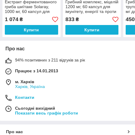
Екстракт ферментованого
Грибний комплекс, міцелій
Гриб
гриба шиїтаке Solaray,
1200 мг, 60 капсул для
трут
1000 мг, 60 капсул для
імунітету, енергії та проти
мг д
підтримки імунітету та
стресу Org Grown
анти
1 074
833
450
₴
₴
очищення організму
Mushroom Complete
Swan
Cha
Купити
Купити
Про нас
94% позитивних з 211 відгуків за рік
Працює з 14.01.2013
м. Харків
Харків, Україна
Контакти
Сьогодні вихідний
Показати весь графік роботи
Про нас