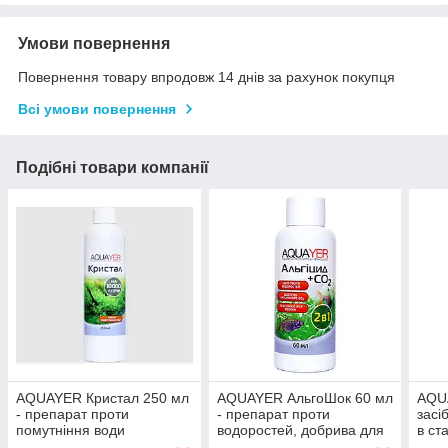
Умови повернення
Повернення товару впродовж 14 днів за рахунок покупця
Всі умови повернення
Подібні товари компанії
AQUAYER Кристал 250 мл
AQUAYER АльгоШок 60 мл
AQUA
- препарат проти
- препарат проти
засі
помутніння води
водоростей, добрива для
в ст
рослин, препарат для