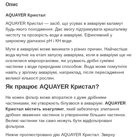
Опис
AQUAYER Кристал
AQUAYER Кристал — засіб, що усуває в акваріумі каламут
будь-якого походження. Дає змогу підтримувати кришталеву
чистоту та прозорість води в акваріумі. Ефективний у
широкому діапазоні pH і КН води.
Мути в акваріумі може виникати з різних причин. Найчастіше
вода мутніє на етапі запуску акваріума, коли в акваріумі ще не
оселилися мікроорганізми, які усувають дрібні суміжні
частинки з води природним способом. Вода може помутніти
навіть у зрілому акваріумі, наприклад, після пересадження
великої кількості рослин.
Як працює AQUAYER Кристал?
Не кожен фільтр може впоратися з дуже дрібними
частинками, які утворюють білузвося в акваріумі.
AQUAYER
Кристал містить коагулянт
, який забезпечує злипання
дрібних зважених частинок із утворенням більших частинок.
Великі частинки так само можуть бути відфільтровані
фільтром.
Нижче проілюстровано дію AQUAYER Кристал. Зверху