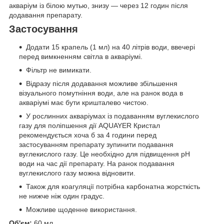
акваріум із білою мутью, знизу — через 12 годин після
додавання препарату.
Застосування
Додати 15 крапель (1 мл) на 40 літрів води, ввечері
перед вимкненням світла в акваріумі.
Фільтр не вимикати.
Відразу після додавання можливе збільшення
візуального помутніння води, але на ранок вода в
акваріумі має бути кришталево чистою.
У рослинних акваріумах із подаванням вуглекислого
газу для поліпшення дії AQUAYER Кристал
рекомендується хоча б за 4 години перед
застосуванням препарату зупинити подавання
вуглекислого газу. Це необхідно для підвищення pH
води на час дії препарату. На ранок подавання
вуглекислого газу можна відновити.
Також для коагуляції потрібна карбонатна жорсткість
не нижче ніж один градус.
Можливе щоденне використання.
Об'єм:
60 мл.