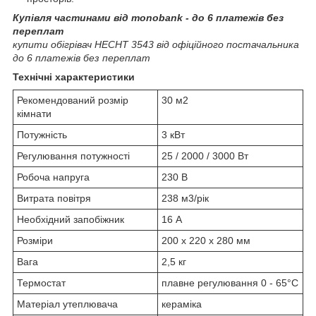
Купівля частинами від monobank - до 6 платежів без
переплат
купити обігрівач HECHT 3543 від офіційного постачальника
до 6 платежів без переплат
Технічні характеристики
Рекомендований розмір
30 м2
кімнати
Потужність
3 кВт
Регулювання потужності
25 / 2000 / 3000 Вт
Робоча напруга
230 В
Витрата повітря
238 м3/рік
Необхідний запобіжник
16 А
Розміри
200 х 220 х 280 мм
Вага
2,5 кг
Термостат
плавне регулювання 0 - 65°C
Матеріал утеплювача
кераміка