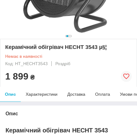
Керамічний обігрівач HECHT 3543 µ§¦
Немає в наявності
Код: HT_HECHT3543
Роздріб
1 899
₴
Опис
Характеристики
Доставка
Оплата
Умови п
Опис
Керамічний обігрівач HECHT 3543