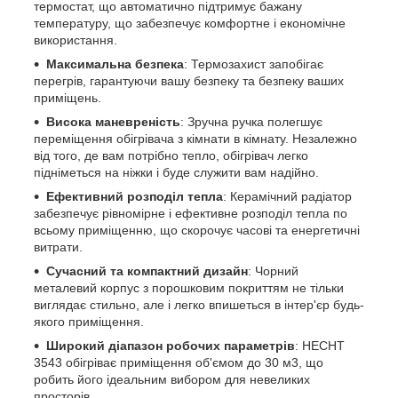
термостат, що автоматично підтримує бажану
температуру, що забезпечує комфортне і економічне
використання.
Максимальна безпека
: Термозахист запобігає
перегрів, гарантуючи вашу безпеку та безпеку ваших
приміщень.
Висока маневреність
: Зручна ручка полегшує
переміщення обігрівача з кімнати в кімнату. Незалежно
від того, де вам потрібно тепло, обігрівач легко
підніметься на ніжки і буде служити вам надійно.
Ефективний розподіл тепла
: Керамічний радіатор
забезпечує рівномірне і ефективне розподіл тепла по
всьому приміщенню, що скорочує часові та енергетичні
витрати.
Сучасний та компактний дизайн
: Чорний
металевий корпус з порошковим покриттям не тільки
виглядає стильно, але і легко впишеться в інтер'єр будь-
якого приміщення.
Широкий діапазон робочих параметрів
: HECHT
3543 обігріває приміщення об'ємом до 30 м3, що
робить його ідеальним вибором для невеликих
просторів.