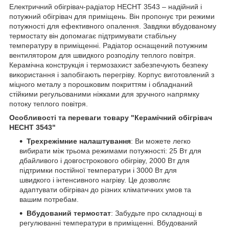
Електричний обігрівач-радіатор HECHT 3543 – надійний і
потужний обігрівач для приміщень. Він пропонує три режими
потужності для ефективного опалення. Завдяки вбудованому
термостату він допомагає підтримувати стабільну
температуру в приміщенні. Радіатор оснащений потужним
вентилятором для швидкого розподілу теплого повітря.
Керамічна конструкція і термозахист забезпечують безпеку
використання і запобігають перегріву. Корпус виготовлений з
міцного металу з порошковим покриттям і обладнаний
стійкими регульованими ніжками для зручного напрямку
потоку теплого повітря.
Особливості та переваги товару
"Керамічний обігрівач
HECHT 3543"
Трехрежімние налаштування
: Ви можете легко
вибирати між трьома режимами потужності: 25 Вт для
дбайливого і довгострокового обігріву, 2000 Вт для
підтримки постійної температури і 3000 Вт для
швидкого і інтенсивного нагріву. Це дозволяє
адаптувати обігрівач до різних кліматичних умов та
вашим потребам.
Вбудований термостат
: Забудьте про складнощі в
регулюванні температури в приміщенні. Вбудований