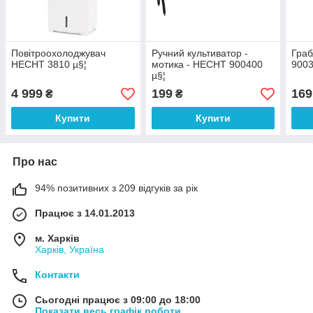
Повітроохолоджувач
Ручний культиватор -
Граб
HECHT 3810 µ§¦
мотика - HECHT 900400
9003
µ§¦
4 999
199
169
₴
₴
Купити
Купити
Про нас
94% позитивних з 209 відгуків за рік
Працює з 14.01.2013
м. Харків
Харків, Україна
Контакти
Сьогодні працює з 09:00 до 18:00
Показати весь графік роботи