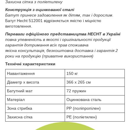
Захисна сітка з поліетилену
Конструкція з оцинкованої сталі
Батут принесе задоволення як дітям, так і дорослим.
Батут Hecht 512001 відрізняється якістю і міцністю
виготовлення.
Переваги офіційного представництва HECHT в Україні
повна упевненість в якості і оригінальності продукції
гарантія дотримання всіх прав споживача
якісна консультація, безкоштовна доставка і гарантія 2
роки на продукцію (приватне використання)
Технічні характеристики
Навантаження
150 кг
Діаметр х висота
366 x 265 см
Батутний мат
72 пружин
Матеріал
Оцинкована сталь
Зона стрибка
PP (поліпропілен)
Захисна сітка
PE (поліетилен)