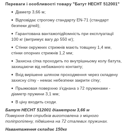
Переваги і особливості товару "Батут HECHT 512001"
Діаметр 3,66 м;
Відповідає строгому стандарту EN-71 (стандарт
безпеки дітей);
Гарантована вантажопідйомність при експлуатації
100 кг (витримує вагу до 550 кг);
Стінки окружних стрижнів мають товщину 1,4 мм,
стінки опорних стрижнів 1,2 мм;
Захисна сітка проходить по внутрішньому колу батута,
захищаючи від небажаного контакту;
Вхід вирішене шляхом проходження через складену
захисну сітку - немає небезпеки закрити сітку;
Прыжковая поверхню з'єднана з 72 пружинами -
діаметр пружини 3,1 мм;
В ціну входить сходи.
Батут HECHT 512001 діаметром 3,66 м
Поверхня для стрибків виготовлена з міцного
поліпропілену, підвішена на 72 сталевих пружинах.
Навантаження складає 150кг