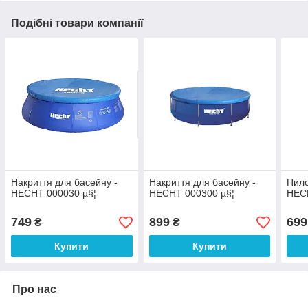
Подібні товари компанії
Накриття для басейну -
Накриття для басейну -
Пило
HECHT 000030 µ§¦
HECHT 000300 µ§¦
HEC
749
899
699
₴
₴
Купити
Купити
Про нас