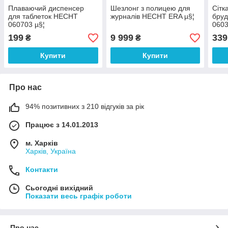
Плаваючий диспенсер
Шезлонг з полицею для
Сітк
для таблеток HECHT
журналів HECHT ERA µ§¦
бруд
060703 µ§¦
0603
199
9 999
339
₴
₴
Купити
Купити
Про нас
94% позитивних з 210 відгуків за рік
Працює з 14.01.2013
м. Харків
Харків, Україна
Контакти
Сьогодні вихідний
Показати весь графік роботи
Про нас