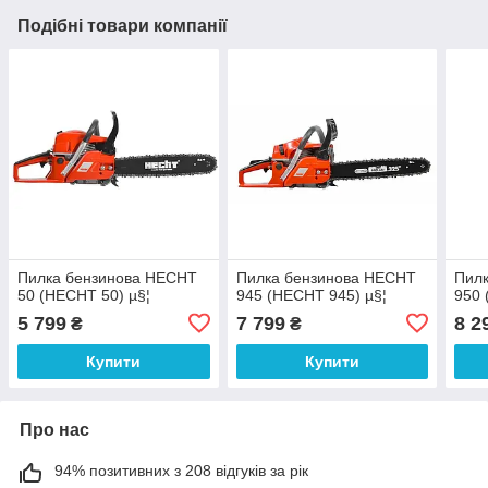
Подібні товари компанії
Пилка бензинова HECHT
Пилка бензинова HECHT
Пил
50 (HECHT 50) µ§¦
945 (HECHT 945) µ§¦
950 
5 799
7 799
8 2
₴
₴
Купити
Купити
Про нас
94% позитивних з 208 відгуків за рік