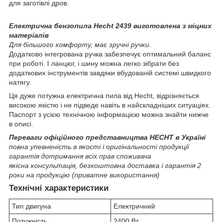
для заготівлі дров.
Електрична бензопила Hecht 2439 виготовлена з міцних
матеріалів
Для більшого комфорту, має зручні ручки.
Додатково інтегрована ручка забезпечує оптимальний баланс
при роботі. І ланцюг, і шину можна легко зібрати без
додаткових інструментів завдяки вбудованій системі швидкого
натягу.
Ця дуже потужна електрична пила від Hecht, відрізняється
високою якістю і не підведе навіть в найскладніших ситуаціях.
Паспорт з усією технічною інформацією можна знайти нижче
в описі.
Переваги офіційного представництва HECHT в Україні
повна упевненість в якості і оригінальності продукції
гарантія дотримання всіх прав споживача
якісна консультація, безкоштовна доставка і гарантія 2
роки на продукцію (приватне використання)
Технічні характеристики
Тип двигуна
Електричний
Потужність
2400 Вт