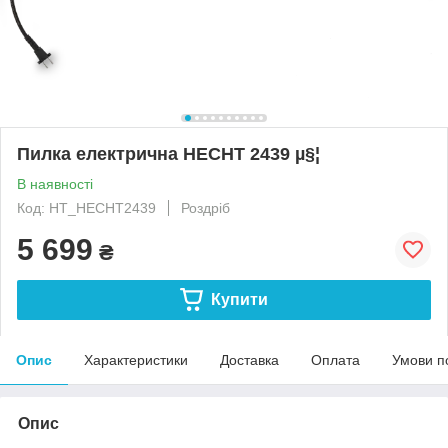
Пилка електрична HECHT 2439 µ§¦
В наявності
Код: HT_HECHT2439
Роздріб
5 699
₴
Купити
Опис
Характеристики
Доставка
Оплата
Умови п
Опис