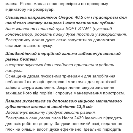
масла. Рівень масла легко перевірити по прозорому
індикатору на резервуарі.
Оснащена направляючої Oregon 40,5 см і пристроєм для
швидкого натягу ланцюга і наполегливими зубами
Блок живлення і плавний пуск SOFT START (пусковий
конденсатор) роблять пилку дуже простий у використанні.
Електропилу можна дуже легко запустити за допомогою
системи плавного пуску.
Швидкодіючий інерційний гальмо забезпечує високий
рівень безпеки
використовується для негайного припинення роботи
ланцюга
Оснащена двома пусковими тригерами для запобігання
небажаної активації пристрою і має гачок для організації
зайвого шнура живлення. Закріплення шнура живлення
захищає його від порізів і спрощує маневрування пристроєм.
Ланцюг рухається за допомогою міцного металевого
зубчастого колеса зі швидкістю 13,5 м/с
Забезпечує відмінну продуктивність різання.
Електрична ланцюгова пила Hecht 2439 ідеально підходить
для всіх робіт по дереву. Завдяки невеликій вазі, видалення
гілок на більшій висоті дуже ефективно. Ідеально підходить