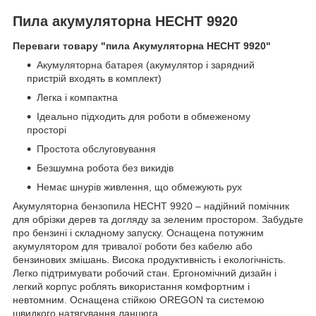
Пила акумуляторна HECHT 9920
Переваги товару "пила Акумуляторна HECHT 9920"
Акумуляторна батарея (акумулятор і зарядний
пристрій входять в комплект)
Легка і компактна
Ідеально підходить для роботи в обмеженому
просторі
Простота обслуговування
Безшумна робота без викидів
Немає шнурів живлення, що обмежують рух
Акумуляторна бензопила HECHT 9920 – надійний помічник
для обрізки дерев та догляду за зеленим простором. Забудьте
про бензині і складному запуску. Оснащена потужним
акумулятором для тривалої роботи без кабелю або
бензинових змішань. Висока продуктивність і екологічність.
Легко підтримувати робочий стан. Ергономічний дизайн і
легкий корпус роблять використання комфортним і
невтомним. Оснащена стійкою OREGON та системою
швидкого натягування ланцюга.