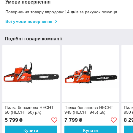
Умови повернення
Повернення товару впродовж 14 днів за рахунок покупця
Всі умови повернення
Подібні товари компанії
Пилка бензинова HECHT
Пилка бензинова HECHT
Пил
50 (HECHT 50) µ§¦
945 (HECHT 945) µ§¦
950 
5 799
7 799
8 2
₴
₴
Купити
Купити