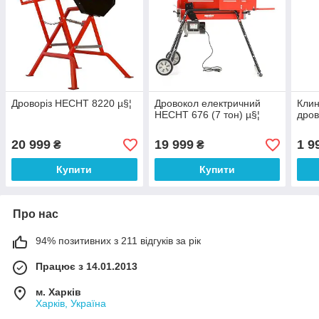
Дроворіз HECHT 8220 µ§¦
Дровокол електричний
Клин
HECHT 676 (7 тон) µ§¦
дров
20 999
19 999
1 9
₴
₴
Купити
Купити
Про нас
94% позитивних з 211 відгуків за рік
Працює з 14.01.2013
м. Харків
Харків, Україна