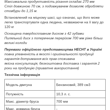
Максимальна продуктивність різання складає 270 мм
Стіл довжиною 70 см, з подовжувачем дозволяє обробляти
стовбури до 1,15 м.
Встановлений на міцному шасі, що означає, що його може
легко транспортувати одна людина, незважаючи на її вагу до
120 кг
Оснащена твердосплавним диском з 42 зубами
Пиляльний диск з поперечним перерізом 700 мм ріже більш
великі колоди
Переваги офіційного представництва HECHT в Україні
повна упевненість в якості і оригінальності продукції
гарантія дотримання всіх прав споживача
якісна консультація, безкоштовна доставка і гарантія 2
роки на продукцію (приватне використання)
Технічна інформація
Модель двигуна
Бензиновий, 389 см3
Потужність
10,3 л. с.
Макс. діаметр бруса
700 мм
Макс. довжина бруса
-