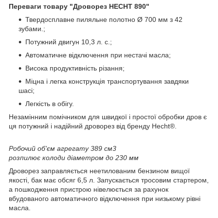
Переваги товару "
Дроворез HECHT 890
"
Твердосплавне пиляльне полотно Ø 700 мм з 42
зубами.;
Потужний двигун 10,3 л. с.;
Автоматичне відключення при нестачі масла;
Висока продуктивність різання;
Міцна і легка конструкція транспортування завдяки
шасі;
Легкість в обігу.
Незамінним помічником для швидкої і простої обробки дров є
ця потужний і надійний дроворез від бренду Hecht®.
Робочий об'єм агрегату 389 см3
розпилює колоди діаметром до 230 мм
Дроворез заправляється неетилованим бензином вищої
якості, бак має обсяг 6,5 л. Запускається тросовим стартером,
а пошкодження пристрою нівелюється за рахунок
вбудованого автоматичного відключення при низькому рівні
масла.