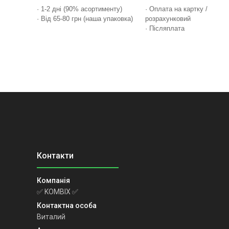
· 1-2 дні (90% асортименту)
· Оплата на картку /
· Від 65-80 грн (наша упаковка)
розрахунковий
· Післяплата
✅ KOMBIX ✅
Виталий