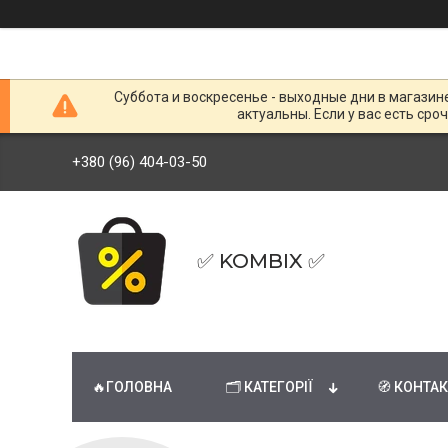
Суббота и воскресенье - выходные дни в магазин
актуальны. Если у вас есть сро
+380 (96) 404-03-50
✅ KOMBIX ✅
🔥ГОЛОВНА
🗂 КАТЕГОРІЇ
🧭 КОНТА