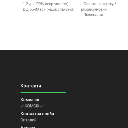
· 1-2 дні (90% асортименту)
· Оплата на картку /
· Від 65-80 грн (наша упаковка)
розрахунковий
· Післяплата
✅ KOMBIX ✅
Виталий