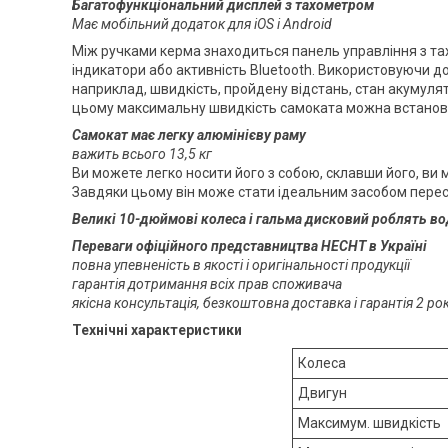
Багатофункціональний дисплей з тахометром
Має мобільний додаток для iOS і Android
Між ручками керма знаходиться панель управління з тах
індикатори або активність Bluetooth. Використовуючи д
наприклад, швидкість, пройдену відстань, стан акумул
цьому максимальну швидкість самоката можна встанови
Самокат має легку алюмінієву раму
важить всього 13,5 кг
Ви можете легко носити його з собою, склавши його, ви м
Завдяки цьому він може стати ідеальним засобом перес
Великі 10-дюймові колеса і гальма дисковий роблять в
Переваги офіційного представництва HECHT в Україні
повна упевненість в якості і оригінальності продукції
гарантія дотримання всіх прав споживача
якісна консультація, безкоштовна доставка і гарантія 2 р
Технічні характеристики
Колеса
Двигун
Максимум. швидкість