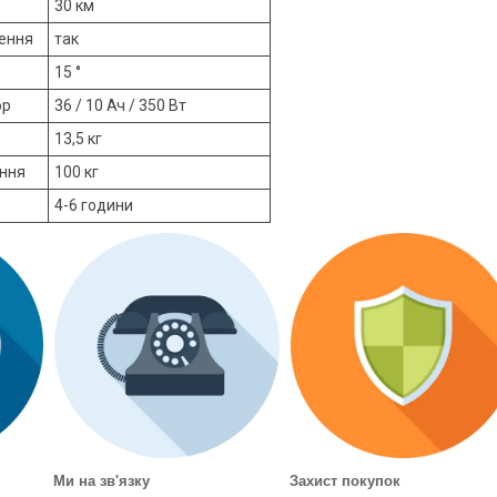
30 км
лення
так
15 °
ор
36 / 10 Ач / 350 Вт
13,5 кг
ння
100 кг
4-6 години
Ми на зв'язку
Захист покупок