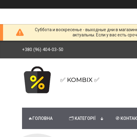
Суббота и воскресенье - выходные дни в магазин
актуальны. Если у вас есть сро
+380 (96) 404-03-50
✅ KOMBIX ✅
🔥ГОЛОВНА
🗂 КАТЕГОРІЇ
🧭 КОНТА