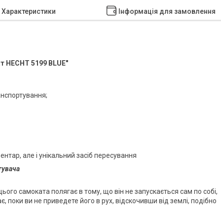
Характеристики
Інформація для замовлення
ат HECHT 5199 BLUE"
анспортування;
ентар, але і унікальний засіб пересування
тувача
ього самоката полягає в тому, що він не запускається сам по собі,
, поки ви не приведете його в рух, відскочивши від землі, подібно