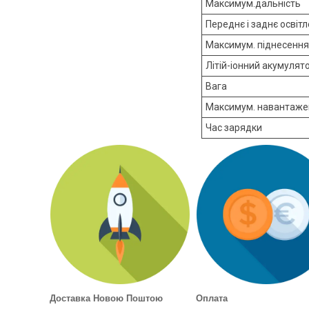
Максимум.дальність
Переднє і заднє освіт
Максимум. піднесення
Літій-іонний акумулят
Вага
Максимум. навантаже
Час зарядки
Доставка Новою Поштою
Оплата