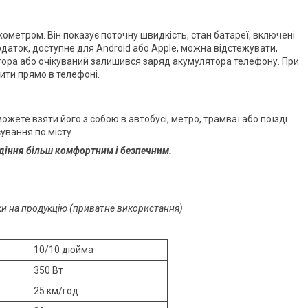
ометром. Він показує поточну швидкість, стан батареї, включені
одаток, доступне для Android або Apple, можна відстежувати,
ятора або очікуваний залишився заряд акумулятора телефону. При
ти прямо в телефоні.
ожете взяти його з собою в автобусі, метро, трамваї або поїзді.
ування по місту.
одіння більш комфортним і безпечним.
оки на продукцію (приватне використання)
10/10 дюйма
350 Вт
25 км/год