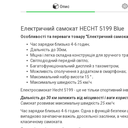
Опис
Електричний самокат HECHT 5199 Blue
Особливості та переваги товару "Електричний самок
Час зарядки близько 4-6 годин;
Дальність до 30км;
Міцна і легка складна конструкція для зручного тр
Світлодіодний передній світло;
Багатофункціональний дисплей з тахометром;
Можливість сполучення з додатком в смартфонах;
Максимальний набір висоти 15 ° ;
Максимальну швидкість 25 км/ч.
Електросамокат Hecht 5199 - це не тільки спортивний інв
Дальність до 30 км залежить від місцевості і ваги корис
Самокат розвиває максимальну швидкість 25 км/ч.
Час зарядки близько 4-6 годин. Одна з функцій безпеки ц
випадково зачіпаючи важіль дросельної заслінки, а чекає
класичному самоката.