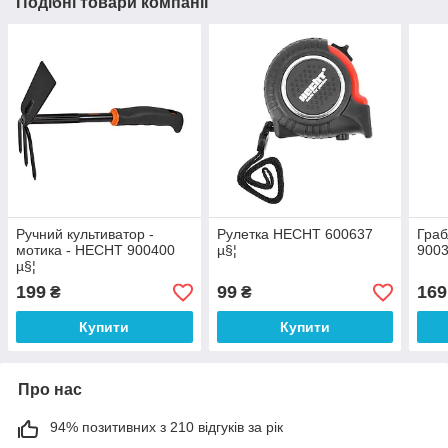
Подібні товари компанії
Ручний культиватор -
Рулетка HECHT 600637
Граб
мотика - HECHT 900400
µ§¦
9003
µ§¦
199
99
169
₴
₴
Купити
Купити
Про нас
94% позитивних з 210 відгуків за рік