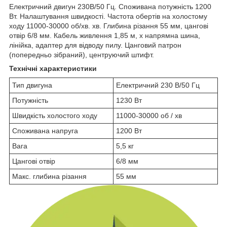
Електричний двигун 230В/50 Гц. Споживана потужність 1200
Вт. Налаштування швидкості. Частота обертів на холостому
ходу 11000-30000 об/хв. хв. Глибина різання 55 мм, цангові
отвір 6/8 мм. Кабель живлення 1,85 м, х напрямна шина,
лінійка, адаптер для відводу пилу. Цанговий патрон
(попередньо зібраний), центруючий штифт.
Технічні характеристики
Тип двигуна
Електричний 230 В/50 Гц
Потужність
1230 Вт
Швидкість холостого ходу
11000-30000 об / хв
Споживана напруга
1200 Вт
Вага
5,5 кг
Цангові отвір
6/8 мм
Макс. глибина різання
55 мм