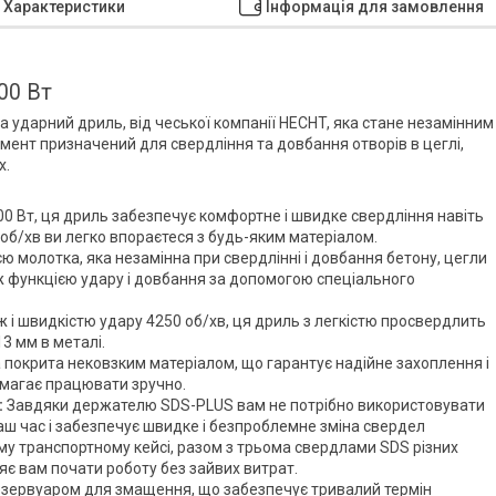
Характеристики
Інформація для замовлення
00 Вт
а ударний дриль, від чеської компанії HECHT, яка стане незамінним
умент призначений для свердління та довбання отворів в цеглі,
х.
00 Вт, ця дриль забезпечує комфортне і швидке свердління навіть
об/хв ви легко впораєтеся з будь-яким матеріалом.
ю молотка, яка незамінна при свердлінні і довбання бетону, цегли
ж функцією удару і довбання за допомогою спеціального
 і швидкістю удару 4250 об/хв, ця дриль з легкістю просвердлить
13 мм в металі.
покрита нековзким матеріалом, що гарантує надійне захоплення і
омагає працювати зручно.
:
Завдяки держателю SDS-PLUS вам не потрібно використовувати
аш час і забезпечує швидке і безпроблемне зміна свердел
у транспортному кейсі, разом з трьома свердлами SDS різних
ляє вам почати роботу без зайвих витрат.
зервуаром для змащення, що забезпечує тривалий термін