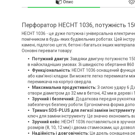
Опис
Перфоратор HECHT 1036, потужність 15
HECHT 1036 - це дуже потужна і універсальна електричн
помічником в будь-яких будівельних роботах. Цей інстр
камені, підлогою цеглі, бетоні і багатьох інших матеріала
Основні переваги товару:
Потужний двигун
: Завдяки двигуну потужністю 15
в найскладніших умовах. Зі швидкістю обертання 860 
Функціональність
: HECHT 1036 оснащений функціє
або кам'яної кладки. Ви можете легко перемикати мі
перемикача на корпусі свердла.
Максимальна продуктивність:
З силою удару 6 Дж
отвори діаметром до 32 мм в бетоні, 42 мм в дереві і 
Зручний і безпечний:
Додаткова передня рукоятка 
забезпечує безпеку роботи. Ергономічна форма доп
Тримач SDS-PLUS для легкої заміни інструменту
ключ для заміни інструменту. Це значно економить в
Зручний кейс:
HECHT 1036 поставляється в зручном
розмірів (8, 10, 12 мм) і двома стамесками, що дозво
Надійність і довговічність:
Ця дрель оснащена ре