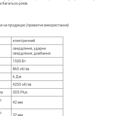
 багатьох років.
оки на продукцію (приватне використання)
електричний
свердління, ударне
свердління, довбання
1500 Вт
860 об/хв
6 Дж
4250 об/хв
ла
SDS Plus
р
42 мм
р
32 мм