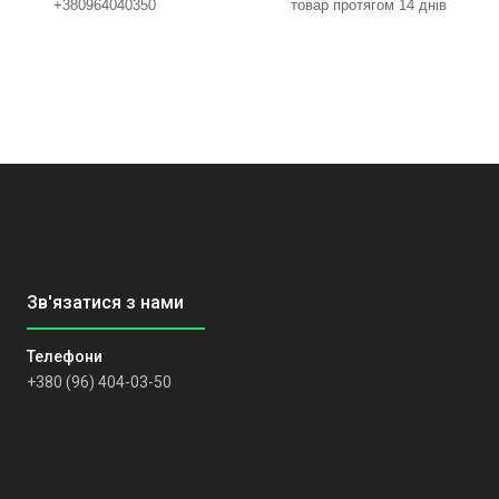
+380964040350
товар протягом 14 днів
+380 (96) 404-03-50