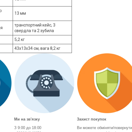
р
13 мм
транспортний кейс, 3
ня
свердла та 2 зубила
5,2 кг
43х13х34 см, вага 8,2 кг
Ми на зв'язку
Захист покупок
З 9:00 до 18:00
Ви можете обміняти/повернут