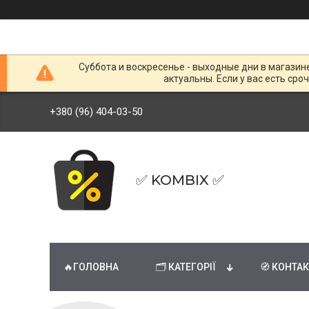
Суббота и воскресенье - выходные дни в магазин
актуальны. Если у вас есть сро
+380 (96) 404-03-50
✅ KOMBIX ✅
🔥ГОЛОВНА
🗂 КАТЕГОРІЇ
🧭 КОНТА