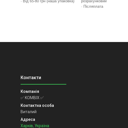
· Від 65-80 грн (наша упаковка)
розрахунковий
· Післяплата
✅ KOMBIX ✅
Виталий
Харків, Україна