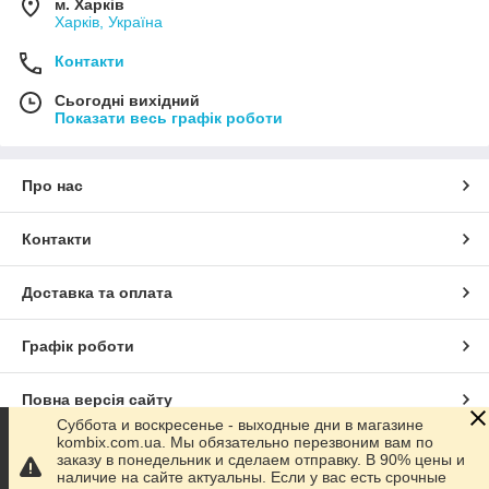
м. Харків
Харків, Україна
Контакти
Сьогодні вихідний
Показати весь графік роботи
Про нас
Контакти
Доставка та оплата
Графік роботи
Повна версія сайту
Суббота и воскресенье - выходные дни в магазине
kombix.com.ua. Мы обязательно перезвоним вам по
Сайт створено на маркетплейсі
Prom.ua
заказу в понедельник и сделаем отправку. В 90% цены и
наличие на сайте актуальны. Если у вас есть срочные