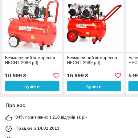
Безмасляний компресор
Безмасляний компресор
Без
HECHT 2086 µ§¦
HECHT 2089 µ§¦
HEC
10 999
16 999
5 9
₴
₴
Купити
Купити
Про нас
94% позитивних з 210 відгуків за рік
Працює з 14.01.2013