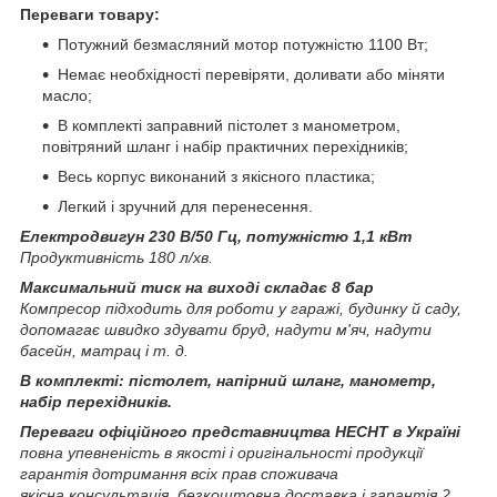
Переваги товару:
Потужний безмасляний мотор потужністю 1100 Вт;
Немає необхідності перевіряти, доливати або міняти
масло;
В комплекті заправний пістолет з манометром,
повітряний шланг і набір практичних перехідників;
Весь корпус виконаний з якісного пластика;
Легкий і зручний для перенесення.
Електродвигун 230 В/50 Гц, потужністю 1,1 кВт
Продуктивність 180 л/хв.
Максимальний тиск на виході складає 8 бар
Компресор підходить для роботи у гаражі, будинку й саду,
допомагає швидко здувати бруд, надути м'яч, надути
басейн, матрац і т. д.
В комплекті: пістолет, напірний шланг, манометр,
набір перехідників.
Переваги офіційного представництва HECHT в Україні
повна упевненість в якості і оригінальності продукції
гарантія дотримання всіх прав споживача
якісна консультація, безкоштовна доставка і гарантія 2