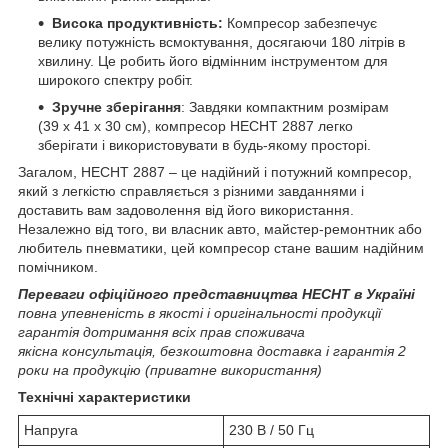
Висока продуктивність:
Компресор забезпечує
велику потужність всмоктування, досягаючи 180 літрів в
хвилину. Це робить його відмінним інструментом для
широкого спектру робіт.
Зручне зберігання
: Завдяки компактним розмірам
(39 х 41 х 30 см), компресор HECHT 2887 легко
зберігати і використовувати в будь-якому просторі.
Загалом, HECHT 2887 – це надійний і потужний компресор,
який з легкістю справляється з різними завданнями і
доставить вам задоволення від його використання.
Незалежно від того, ви власник авто, майстер-ремонтник або
любитель пневматики, цей компресор стане вашим надійним
помічником.
Переваги офіційного представництва HECHT в Україні
повна упевненість в якості і оригінальності продукції
гарантія дотримання всіх прав споживача
якісна консультація, безкоштовна доставка і гарантія 2
роки на продукцію (приватне використання)
Технічні характеристики
Напруга
230 В / 50 Гц