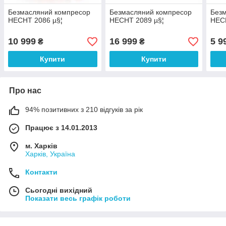
Безмасляний компресор
Безмасляний компресор
Без
HECHT 2086 µ§¦
HECHT 2089 µ§¦
HEC
10 999
16 999
5 9
₴
₴
Купити
Купити
Про нас
94% позитивних з 210 відгуків за рік
Працює з 14.01.2013
м. Харків
Харків, Україна
Контакти
Сьогодні вихідний
Показати весь графік роботи