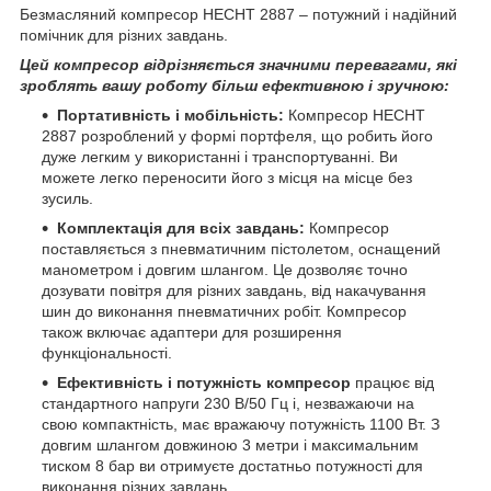
Безмасляний компресор HECHT 2887 – потужний і надійний
помічник для різних завдань.
Цей компресор відрізняється значними перевагами, які
зроблять вашу роботу більш ефективною і зручною:
Портативність і мобільність:
Компресор HECHT
2887 розроблений у формі портфеля, що робить його
дуже легким у використанні і транспортуванні. Ви
можете легко переносити його з місця на місце без
зусиль.
Комплектація для всіх завдань:
Компресор
поставляється з пневматичним пістолетом, оснащений
манометром і довгим шлангом. Це дозволяє точно
дозувати повітря для різних завдань, від накачування
шин до виконання пневматичних робіт. Компресор
також включає адаптери для розширення
функціональності.
Ефективність і потужність компресор
працює від
стандартного напруги 230 В/50 Гц і, незважаючи на
свою компактність, має вражаючу потужність 1100 Вт. З
довгим шлангом довжиною 3 метри і максимальним
тиском 8 бар ви отримуєте достатньо потужності для
виконання різних завдань.