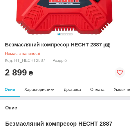
Безмасляний компресор HECHT 2887 µ§¦
Немає в наявності
Код: HT_HECHT2887
Роздріб
2 899
₴
Опис
Характеристики
Доставка
Оплата
Умови п
Опис
Безмасляний компресор HECHT 2887