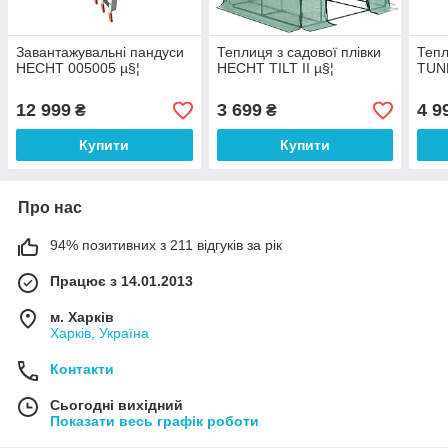
Завантажувальні пандуси
Теплиця з садової плівки
Теп
HECHT 005005 µ§¦
HECHT TILT II µ§¦
TUNN
12 999
3 699
4 9
₴
₴
Купити
Купити
Про нас
94% позитивних з 211 відгуків за рік
Працює з 14.01.2013
м. Харків
Харків, Україна
Контакти
Сьогодні вихідний
Показати весь графік роботи