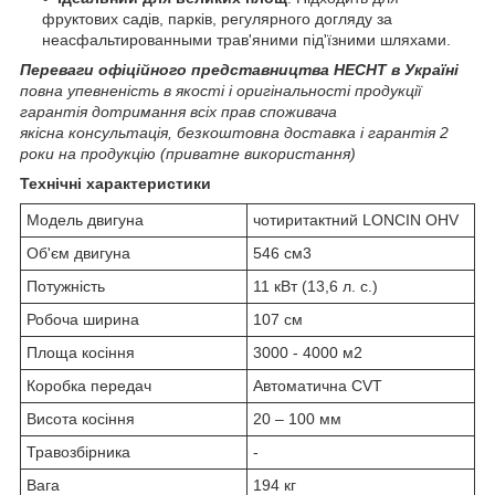
фруктових садів, парків, регулярного догляду за
неасфальтированными трав'яними під'їзними шляхами.
Переваги офіційного представництва HECHT в Україні
повна упевненість в якості і оригінальності продукції
гарантія дотримання всіх прав споживача
якісна консультація, безкоштовна доставка і гарантія 2
роки на продукцію (приватне використання)
Технічні характеристики
Модель двигуна
чотиритактний LONCIN OHV
Об'єм двигуна
546 см3
Потужність
11 кВт (13,6 л. с.)
Робоча ширина
107 см
Площа косіння
3000 - 4000 м2
Коробка передач
Автоматична CVT
Висота косіння
20 – 100 мм
Травозбірника
-
Вага
194 кг