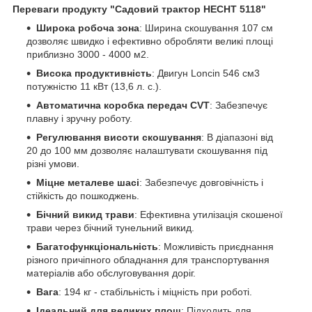
Переваги продукту "Садовий трактор HECHT 5118"
Широка робоча зона
: Ширина скошування 107 см
дозволяє швидко і ефективно обробляти великі площі
приблизно 3000 - 4000 м2.
Висока продуктивність
: Двигун Loncin 546 см3
потужністю 11 кВт (13,6 л. с.).
Автоматична коробка передач CVT
: Забезпечує
плавну і зручну роботу.
Регулювання висоти скошування
: В діапазоні від
20 до 100 мм дозволяє налаштувати скошування під
різні умови.
Міцне металеве шасі
: Забезпечує довговічність і
стійкість до пошкоджень.
Бічний викид трави
: Ефективна утилізація скошеної
трави через бічний тунельний викид.
Багатофункціональність
: Можливість приєднання
різного причіпного обладнання для транспортування
матеріалів або обслуговування доріг.
Вага
: 194 кг - стабільність і міцність при роботі.
Ідеальний для великих площ
: Підходить для