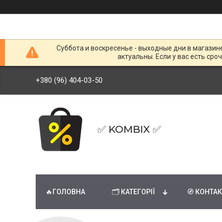
Суббота и воскресенье - выходные дни в магазин
актуальны. Если у вас есть сро
+380 (96) 404-03-50
✅ KOMBIX ✅
🔥ГОЛОВНА
🗂 КАТЕГОРІЇ
🧭 КОНТА