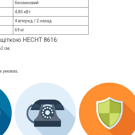
бензиновий
4,85 кВт
4 вперед / 2 назад
69 кг
і щіткою HECHT 8616:
2 см;
х умовах;