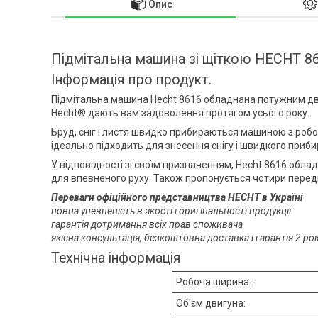
Опис
Підмітальна машина зі щіткою HECHT 8
Інформація про продукт.
Підмітальна машина Hecht 8616 обладнана потужним дв
Hecht® дають вам задоволення протягом усього року.
Бруд, сніг і листя швидко прибираються машиною з роб
ідеально підходить для знесення снігу і швидкого приби
У відповідності зі своїм призначенням, Hecht 8616 о
для впевненого руху. Також пропонується чотири передні
Переваги офіційного представництва HECHT в Україні
повна упевненість в якості і оригінальності продукції
гарантія дотримання всіх прав споживача
якісна консультація, безкоштовна доставка і гарантія 2 р
Технічна інформація
Робоча ширина:
Об'єм двигуна: