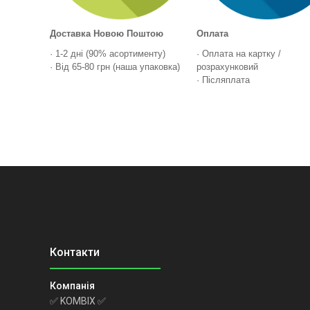
Доставка Новою Поштою
Оплата
· 1-2 дні (90% асортименту)
· Оплата на картку /
· Від 65-80 грн (наша упаковка)
розрахунковий
· Післяплата
✅ KOMBIX ✅