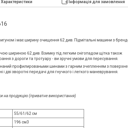
Характеристики
Інформація для замовлення
616
игуном і має ширину очищення 62 див. Підмітальні машини з брен
очою шириною 62 див. Взимку під легким снігопадом щітка також
рання з дороги та тротуару - ви зручні умови для пересування.
бладнаний профилироваными шинами з гарним зчепленням з поверхн
 і дві зворотні передачі для гнучкого і легкого маневрування.
оки на продукцію (приватне використання)
55/61/62 см
196 см3