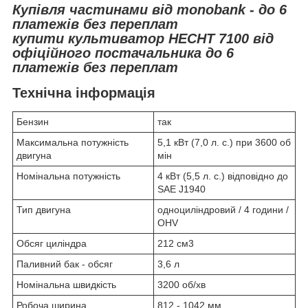
Купівля частинами від monobank - до 6
платежів без переплат
купити культиватор HECHT 7100 від
офіційного постачальника до 6
платежів без переплат
Технічна інформація
Бензин
так
Максимальна потужність
5,1 кВт (7,0 л. с.) при 3600 об
двигуна
мін
Номінальна потужність
4 кВт (5,5 л. с.) відповідно до
SAE J1940
Тип двигуна
одноциліндровий / 4 години /
OHV
Обсяг циліндра
212 см3
Паливний бак - обсяг
3,6 л
Номінальна швидкість
3200 об/хв
Робоча ширина
812 - 1042 мм