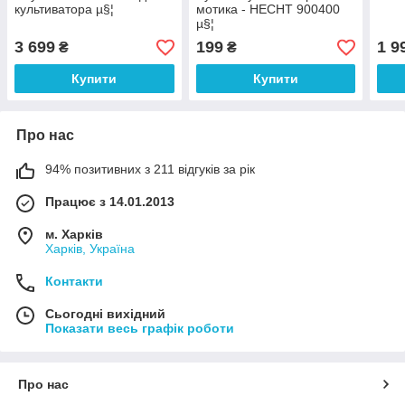
культиватора µ§¦
мотика - HECHT 900400
µ§¦
3 699
199
1 9
₴
₴
Купити
Купити
Про нас
94% позитивних з 211 відгуків за рік
Працює з 14.01.2013
м. Харків
Харків, Україна
Контакти
Сьогодні вихідний
Показати весь графік роботи
Про нас