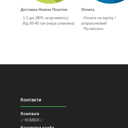
Доставка Новою Поштою
Оплата
· 1-2 дні (90% асортименту)
· Оплата на картку /
· Від 65-80 грн (наша упаковка)
розрахунковий
· Післяплата
✅ KOMBIX ✅