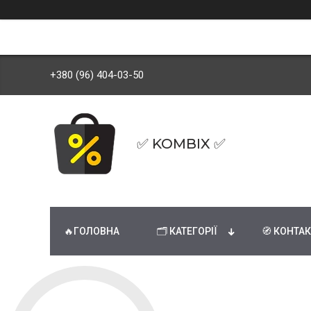
+380 (96) 404-03-50
✅ KOMBIX ✅
🔥ГОЛОВНА
🗂 КАТЕГОРІЇ
🧭 КОНТА