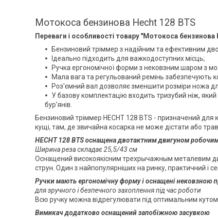
Мотокоса бензинова Hecht 128 BTS
Переваги і особливості товару "Мотокоса бензинова 
Бензиновий тріммер з надійним та ефективним дво
Ідеально підходить для важкодоступних місць;
Ручка ергономічної форми з нековзним шаром з мож
Мала вага та регульований ремінь забезпечують ко
Роз'ємний вал дозволяє зменшити розміри ножа для
У базову комплектацію входить тризубий ніж, який 
бур'янів.
Бензиновий тріммер HECHT 128 BTS - призначений для ко
кущі, там, де звичайна косарка не може дістати або тра
HECHT 128 BTS оснащена двотактним двигуном робочим 
Ширина реза складає 25,5/43 см
Оснащений високоякісним трехрычажным металевим дис
струн. Один з найпопулярніших на ринку, практичний і 
Ручки мають ергономічну форму і оснащені нековзною
для зручного і безпечного захоплення під час роботи
Всю ручку можна відрегулювати під оптимальним кутом 
Вимикач додатково оснащений запобіжною засувкою