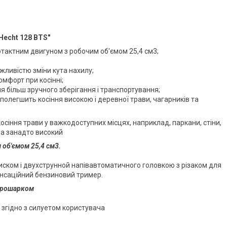
Hecht 128 BTS"
тактним двигуном з робочим об'ємом 25,4 см3;
ливістю зміни кута нахилу;
мфорт при косінні;
 більш зручного зберігання і транспортування;
полегшить косіння високою і деревної трави, чагарників та
сіння трави у важкодоступних місцях, наприклад, паркани, стіни,
ва занадто високий
об'ємом 25,4 см3.
ком і двухструнной напівавтоматичного головкою з різаком для
сенсаційний бензиновий тример.
 прошарком
згідно з силуетом користувача