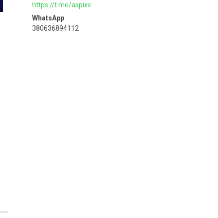
https://t.me/aspixx
380636894112