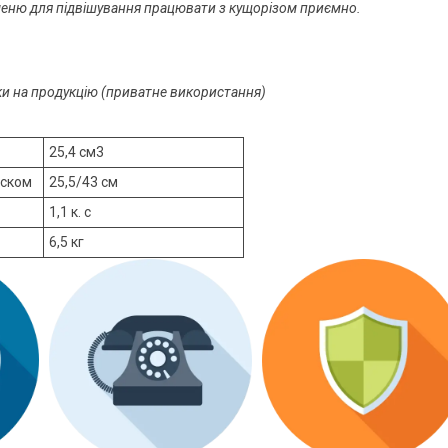
ременю для підвішування працювати з кущорізом приємно.
оки на продукцію (приватне використання)
25,4 см3
иском
25,5/43 см
1,1 к. с
6,5 кг