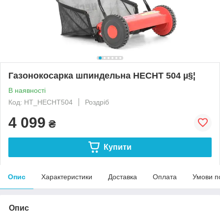
Газонокосарка шпиндельна HECHT 504 µ§¦
В наявності
Код: HT_HECHT504
Роздріб
4 099
₴
Купити
Опис
Характеристики
Доставка
Оплата
Умови п
Опис