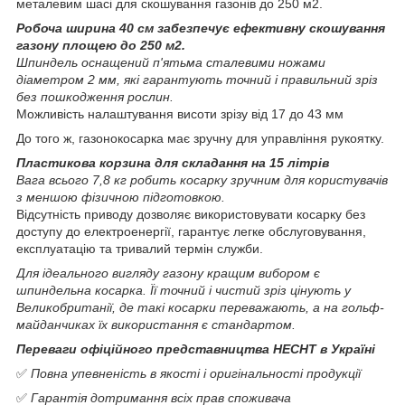
металевим шасі для скошування газонів до 250 м2.
Робоча ширина 40 см забезпечує ефективну скошування
газону площею до 250 м2.
Шпиндель оснащений п'ятьма сталевими ножами
діаметром 2 мм, які гарантують точний і правильний зріз
без пошкодження рослин.
Можливість налаштування висоти зрізу від 17 до 43 мм
До того ж, газонокосарка має зручну для управління рукоятку.
Пластикова корзина для складання на 15 літрів
Вага всього 7,8 кг робить косарку зручним для користувачів
з меншою фізичною підготовкою.
Відсутність приводу дозволяє використовувати косарку без
доступу до електроенергії, гарантує легке обслуговування,
експлуатацію та тривалий термін служби.
Для ідеального вигляду газону кращим вибором є
шпиндельна косарка. Її точний і чистий зріз цінують у
Великобританії, де такі косарки переважають, а на гольф-
майданчиках їх використання є стандартом.
Переваги офіційного представництва HECHT в Україні
✅
Повна упевненість в якості і оригінальності продукції
✅
Гарантія дотримання всіх прав споживача