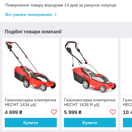
Повернення товару впродовж 14 днів за рахунок покупця
Всі умови повернення
Подібні товари компанії
Газонокосарка електрична
Газонокосарка електрична
Газо
HECHT 1434 µ§¦
HECHT 1638 R µ§¦
HEC
4 699
5 999
10 
₴
₴
Купити
Купити