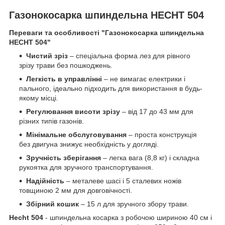
Газонокосарка шпиндельна HECHT 504
Переваги та особливості "Газонокосарка шпиндельна
HECHT 504"
Чистий зріз
– спеціальна форма лез для рівного
зрізу трави без пошкоджень.
Легкість в управлінні
– не вимагає електрики і
пального, ідеально підходить для використання в будь-
якому місці.
Регулювання висоти зрізу
– від 17 до 43 мм для
різних типів газонів.
Мінімальне обслуговування
– проста конструкція
без двигуна знижує необхідність у догляді.
Зручність зберігання
– легка вага (8,8 кг) і складна
рукоятка для зручного транспортування.
Надійність
– металеве шасі і 5 сталевих ножів
товщиною 2 мм для довговічності.
Збірний кошик
– 15 л для зручного збору трави.
Hecht 504
- шпиндельна косарка з робочою шириною 40 см і