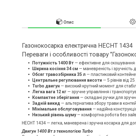
Опис
Газонокосарка електрична HECHT 1434
Переваги і особливості товару "Газоно
Потужність 1400 Вт
— ефективне для скошування г
Ширина косіння 34 см
— маневреність і зручність 
Обсяг травозбірника 35 л
— пластиковий контейнер
Центральне регулювання висоти
— 5 рівнів від 25
Turbo двигун
— високий крутний момент для стабіл
Легка вага 12 кг
— зручне управління і транспорту
Компактне зберігання
— складані ручки для зручн
Задній викид
— альтернатива збору трави в конте
Мінімальне обслуговування
— надійна конструкці
Низький рівень шуму
— комфортна робота без зай
HECHT 1434 — легка, маневрена і зручна косарка для до
Двигун 1400 Вт з технологією Turbo