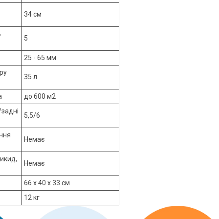
34 см
ь
5
25 - 65 мм
ру
35 л
а
до 600 м2
/задні
5,5/6
ння
Немає
икид,
Немає
66 х 40 х 33 см
12 кг