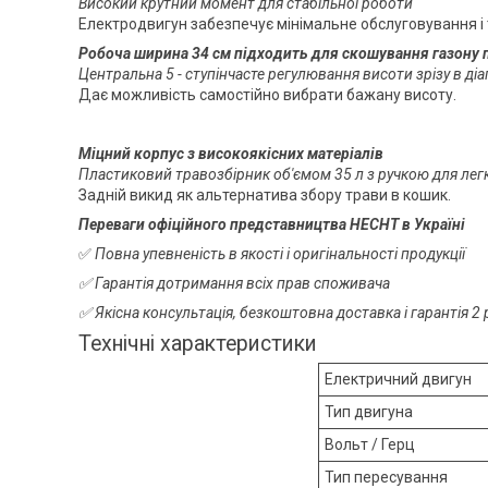
Високий крутний момент для стабільної роботи
Електродвигун забезпечує мінімальне обслуговування і 
Робоча ширина 34 см підходить для скошування газону 
Центральна 5 - ступінчасте регулювання висоти зрізу в ді
Дає можливість самостійно вибрати бажану висоту.
Міцний корпус з високоякісних матеріалів
Пластиковий травозбірник об'ємом 35 л з ручкою для лег
Задній викид як альтернатива збору трави в кошик.
Переваги офіційного представництва HECHT в Україні
✅
Повна упевненість в якості і оригінальності продукції
✅ Гарантія дотримання всіх прав споживача
✅ Якісна консультація, безкоштовна доставка і гарантія 
Технічні характеристики
Електричний двигун
Тип двигуна
Вольт / Герц
Тип пересування