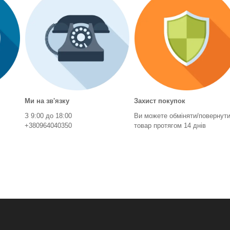
Ми на зв'язку
Захист покупок
З 9:00 до 18:00
Ви можете обміняти/повернут
+380964040350
товар протягом 14 днів