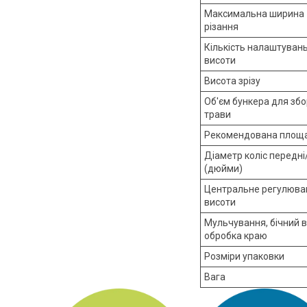
Максимальна ширина
різання
Кількість налаштуван
висоти
Висота зрізу
Об'єм бункера для збо
трави
Рекомендована площ
Діаметр коліс передні
(дюйми)
Центральне регулюва
висоти
Мульчування, бічний в
обробка краю
Розміри упаковки
Вага