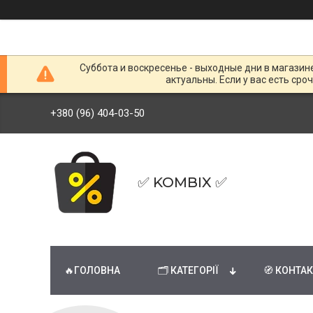
Суббота и воскресенье - выходные дни в магазин
актуальны. Если у вас есть сро
+380 (96) 404-03-50
✅ KOMBIX ✅
🔥ГОЛОВНА
🗂 КАТЕГОРІЇ
🧭 КОНТА