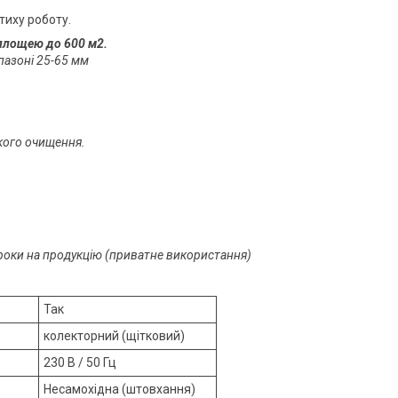
тиху роботу.
площею до 600 м2.
апазоні 25-65 мм
кого очищення.
2 роки на продукцію (приватне використання)
Так
колекторний (щітковий)
230 В / 50 Гц
Несамохідна (штовхання)