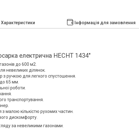
Характеристики
Інформація для замовлення
косарка електрична HECHT 1434"
азонів до 600 м2.
для невеликих ділянок.
 з ручкою для легкого спустошення.
 до 65 мм.
ьної роботи.
вання.
ого транспортування.
йнер.
я з малою кількістю рухомих частин.
вого дискомфорту.
гляду за невеликими газонами.