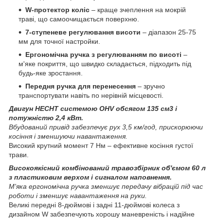
W-протектор коліс
– краще зчеплення на мокрій
траві, що самоочищається поверхню.
7-ступеневе регулювання висоти
– діапазон 25-75
мм для точної настройки.
Ергономічна ручка з регулюванням по висоті
–
м'яке покриття, що швидко складається, підходить під
будь-яке зростання.
Передня ручка для перенесення
– зручно
транспортувати навіть по нерівній місцевості.
Двигун HECHT системою OHV обсягом 135 см3 і
потужністю 2,4 кВт.
Вбудований привід забезпечує рух 3,5 км/год, прискорюючи
косіння і зменшуючи навантаження.
Високий крутний момент 7 Нм – ефективне косіння густої
трави.
Високоякісний комбінований травозбірник об'ємом 60 л
з пластиковим верхом і сигналом наповнення.
М'яка ергономічна ручка зменшує передачу вібрацій під час
роботи і зменшує навантаження на руки.
Великі передні 8-дюймові і задні 11-дюймові колеса з
дизайном W забезпечують хорошу маневреність і надійне