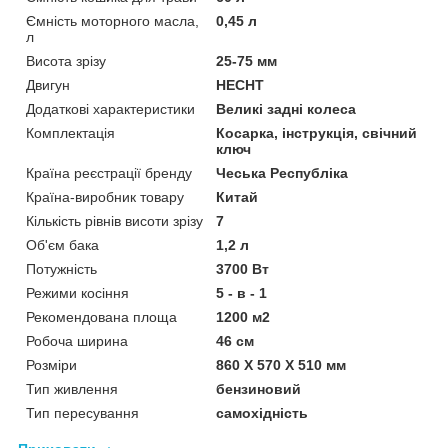
Ємність моторного масла,
0,45 л
л
Висота зрізу
25-75 мм
Двигун
HECHT
Додаткові характеристики
Великі задні колеса
Комплектація
Косарка, інструкція, свічний
ключ
Країна реєстрації бренду
Чеська Республіка
Країна-виробник товару
Китай
Кількість рівнів висоти зрізу
7
Об'єм бака
1,2 л
Потужність
3700 Вт
Режими косіння
5 - в - 1
Рекомендована площа
1200 м2
Робоча ширина
46 см
Розміри
860 X 570 X 510 мм
Тип живлення
бензиновий
Тип пересування
самохідність