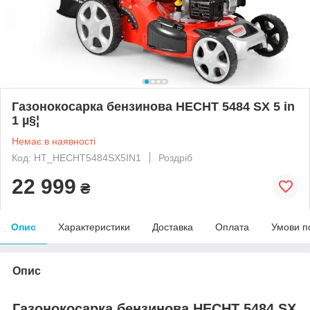
Газонокосарка бензинова HECHT 5484 SX 5 in
1 µ§¦
Немає в наявності
Код: HT_HECHT5484SX5IN1
Роздріб
22 999
₴
Опис
Характеристики
Доставка
Оплата
Умови п
Опис
Газонокосарка бензинова HECHT 5484 SX