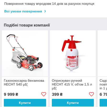
Повернення товару впродовж 14 днів за рахунок покупця
Всі умови повернення
Подібні товари компанії
Газонокосарка бензинова
Оприскувач ручний
Садо
HECHT 540 µ§¦
HECHT 415 V, об'єм 1,5 л
пові
µ§¦
in 1 
9 999
399
6 7
₴
₴
Купити
Купити