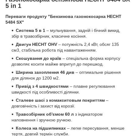
5 in 1
Переваги продукту "Бензинова газонокосарка HECHT
5484 SX"
Система 5 в 1
– мульчування, задній і бічний викид,
збір в травозбірник, класичне косіння.
Двигун HECHT OHV
– потужність 2,4 кВт, обсяг 135
см3, стабільна робота під навантаженням.
Скошування до країв
– спеціальна форма корпусу
дозволяє косити майже впритул до перешкод.
Ширина захоплення 46 див
– оптимальне рішення
для ділянок до 1200 м2.
Привід з 4 швидкостями
– плавне регулювання
швидкості під особливості ділянки.
Сталеве шасі з комакситовым покриттям
–
довговічність і захист від корозії.
Травозбірник об'ємом 60 л
з індикатором
наповнення і зручною ручкою.
Колеса на підшипниках
– легке пересування, менше
тертя, довгий термін служби.