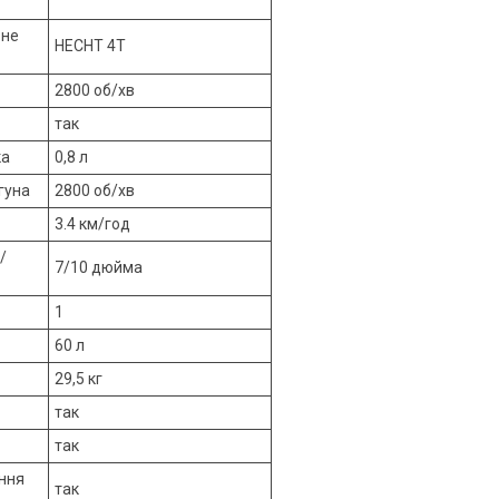
рне
HECHT 4T
2800 об/хв
так
ка
0,8 л
гуна
2800 об/хв
3.4 км/год
/
7/10 дюйма
1
60 л
29,5 кг
так
так
ння
так