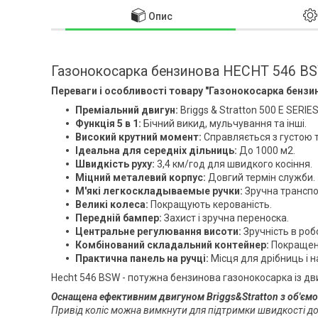
Опис
Газонокосарка бензинова HECHT 546 B
Переваги і особливості товару "Газонокосарка бенз
Преміальний двигун:
Briggs & Stratton 500 E SERIES
Функція 5 в 1:
Бічний викид, мульчування та інші.
Високий крутний момент:
Справляється з густою 
Ідеальна для середніх дільниць:
До 1000 м2.
Швидкість руху:
3,4 км/год для швидкого косіння.
Міцний металевий корпус:
Довгий термін служби.
М'які легкоскладываемые ручки:
Зручна транспо
Великі колеса:
Покращують керованість.
Передній бампер:
Захист і зручна переноска.
Центральне регулювання висоти:
Зручність в робо
Комбінований складальний контейнер:
Покращени
Практична панель на ручці:
Місця для дрібниць і н
Hecht 546 BSW - потужна бензинова газонокосарка із дви
Оснащена ефективним двигуном Briggs&Stratton з об'єм
Привід коліс можна вимкнути для підтримки швидкості до 