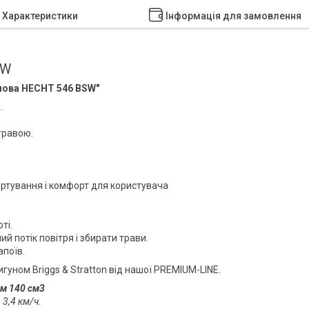
Характеристики
Інформація для замовлення
SW
инова HECHT 546 BSW"
.
травою.
ртування і комфорт для користувача
ті.
й потік повітря і збирати трави.
апоїв.
гуном Briggs & Stratton від нашої PREMIUM-LINE.
ом 140 см3
3,4 км/ч.