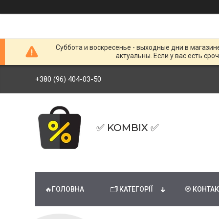
Суббота и воскресенье - выходные дни в магазин
актуальны. Если у вас есть сро
+380 (96) 404-03-50
✅ KOMBIX ✅
🔥ГОЛОВНА
🗂 КАТЕГОРІЇ
🧭 КОНТА