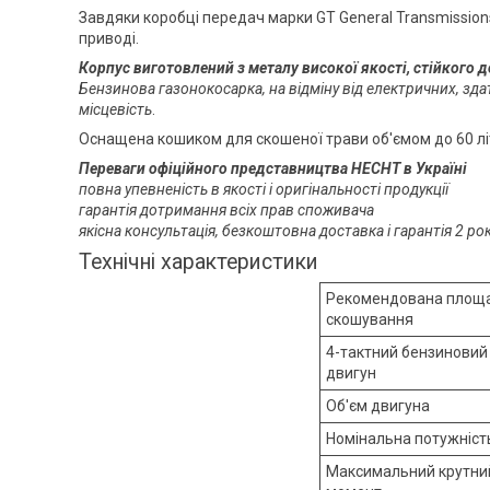
Завдяки коробці передач марки GT General Transmissio
приводі.
Корпус виготовлений з металу високої якості, стійкого д
Бензинова газонокосарка, на відміну від електричних, зд
місцевість
.
Оснащена кошиком для скошеної трави об'ємом до 60 літ
Переваги офіційного представництва HECHT в Україні
повна упевненість в якості і оригінальності продукції
гарантія дотримання всіх прав споживача
якісна консультація, безкоштовна доставка і гарантія 2 р
Технічні характеристики
Рекомендована площ
скошування
4-тактний бензиновий
двигун
Об'єм двигуна
Номінальна потужніст
Максимальний крутни