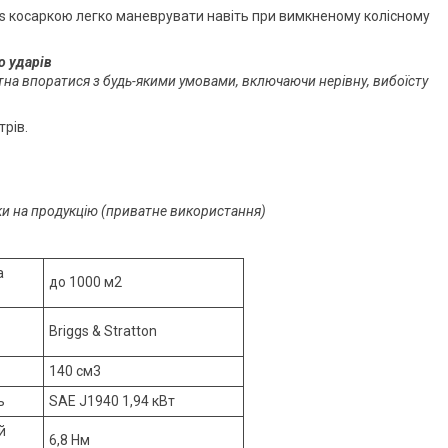
ns косаркою легко маневрувати навіть при вимкненому колісному
о ударів
атна впоратися з будь-якими умовами, включаючи нерівну, вибоїсту
рів.
оки на продукцію (приватне використання)
а
до 1000 м2
Briggs & Stratton
140 см3
ь
SAE J1940 1,94 кВт
й
6,8 Нм