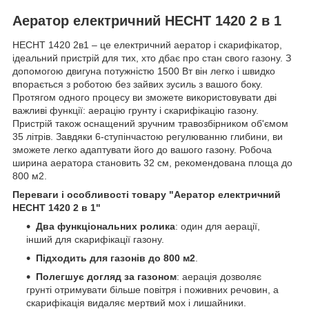
Аератор електричний HECHT 1420 2 в 1
HECHT 1420 2в1 – це електричний аератор і скарифікатор,
ідеальний пристрій для тих, хто дбає про стан свого газону. З
допомогою двигуна потужністю 1500 Вт він легко і швидко
впорається з роботою без зайвих зусиль з вашого боку.
Протягом одного процесу ви зможете використовувати дві
важливі функції: аерацію грунту і скарифікацію газону.
Пристрій також оснащений зручним травозбірником об'ємом
35 літрів. Завдяки 6-ступінчастою регулюванню глибини, ви
зможете легко адаптувати його до вашого газону. Робоча
ширина аератора становить 32 см, рекомендована площа до
800 м2.
Переваги і особливості товару "Аератор електричний
HECHT 1420 2 в 1"
Два функціональних ролика
: один для аерації,
інший для скарифікації газону.
Підходить для газонів до 800 м2
.
Полегшує догляд за газоном
: аерація дозволяє
грунті отримувати більше повітря і поживних речовин, а
скарифікація видаляє мертвий мох і лишайники.