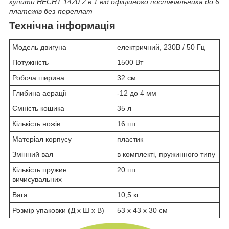
купити HECHT 1420 2 в 1 від офіційного постачальника до 6
платежів без переплат
Технічна інформація
Модель двигуна
електричний, 230В / 50 Гц
Потужність
1500 Вт
Робоча ширина
32 см
Глибина аерації
-12 до 4 мм
Ємність кошика
35 л
Кількість ножів
16 шт.
Матеріал корпусу
пластик
Змінний вал
в комплекті, пружинного типу
Кількість пружин
20 шт.
вичисувальних
Вага
10,5 кг
Розмір упаковки (Д х Ш х В)
53 х 43 х 30 см