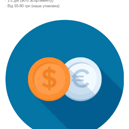
· 1-2 дні (90% асортименту)
· Від 65-80 грн (наша упаковка)