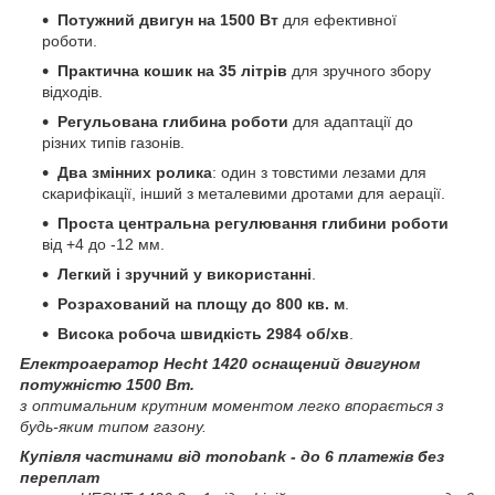
Потужний двигун на 1500 Вт
для ефективної
роботи.
Практична кошик на 35 літрів
для зручного збору
відходів.
Регульована глибина роботи
для адаптації до
різних типів газонів.
Два змінних ролика
: один з товстими лезами для
скарифікації, інший з металевими дротами для аерації.
Проста центральна регулювання глибини роботи
від +4 до -12 мм.
Легкий і зручний у використанні
.
Розрахований на площу до 800 кв. м
.
Висока робоча швидкість 2984 об/хв
.
Електроаератор Hecht 1420 оснащений двигуном
потужністю 1500 Вт.
з оптимальним крутним моментом легко впорається з
будь-яким типом газону.
Купівля частинами від monobank - до 6 платежів без
переплат