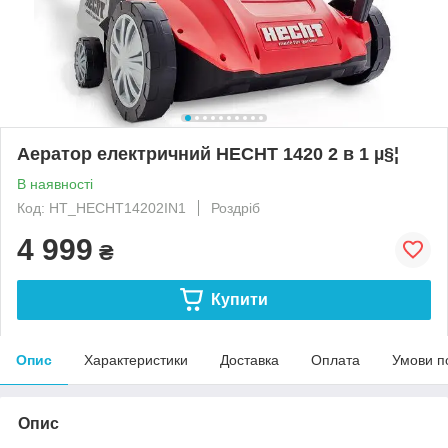
Аератор електричний HECHT 1420 2 в 1 µ§¦
В наявності
Код: HT_HECHT14202IN1
Роздріб
4 999
₴
Купити
Опис
Характеристики
Доставка
Оплата
Умови п
Опис