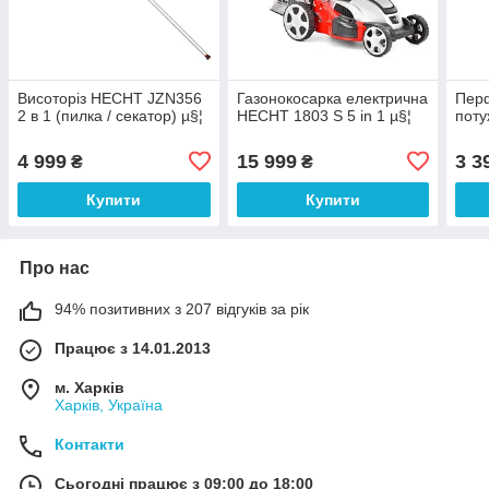
Висоторіз HECHT JZN356
Газонокосарка електрична
Пер
2 в 1 (пилка / секатор) µ§¦
HECHT 1803 S 5 in 1 µ§¦
поту
4 999
15 999
3 3
₴
₴
Купити
Купити
Про нас
94% позитивних з 207 відгуків за рік
Працює з 14.01.2013
м. Харків
Харків, Україна
Контакти
Сьогодні працює з 09:00 до 18:00