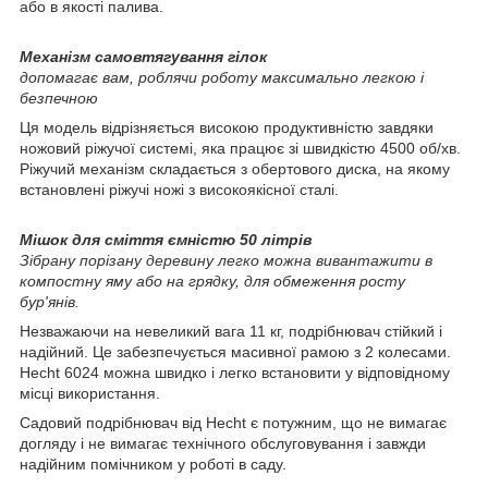
або в якості палива.
Механізм самовтягування гілок
допомагає вам, роблячи роботу максимально легкою і
безпечною
Ця модель відрізняється високою продуктивністю завдяки
ножовий ріжучої системі, яка працює зі швидкістю 4500 об/хв.
Ріжучий механізм складається з обертового диска, на якому
встановлені ріжучі ножі з високоякісної сталі.
Мішок для сміття ємністю 50 літрів
Зібрану порізану деревину легко можна вивантажити в
компостну яму або на грядку, для обмеження росту
бур'янів.
Незважаючи на невеликий вага 11 кг, подрібнювач стійкий і
надійний. Це забезпечується масивної рамою з 2 колесами.
Hecht 6024 можна швидко і легко встановити у відповідному
місці використання.
Садовий подрібнювач від Hecht є потужним, що не вимагає
догляду і не вимагає технічного обслуговування і завжди
надійним помічником у роботі в саду.