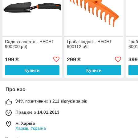
Садова лопата - HECHT
Граблі садові - HECHT
Граб
900200 µ§¦
600112 µ§¦
6001
199
299
399
₴
₴
Купити
Купити
Про нас
94% позитивних з 211 відгуків за рік
Працює з 14.01.2013
м. Харків
Харків, Україна