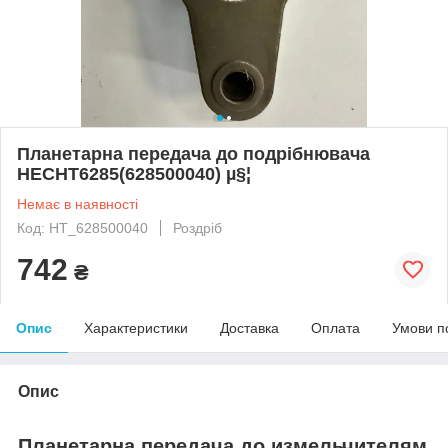
Планетарна передача до подрібнювача
НECHT6285(628500040) µ§¦
Немає в наявності
Код: HT_628500040
Роздріб
742
₴
Опис
Характеристики
Доставка
Оплата
Умови п
Опис
Планетарна передача до измельчителям