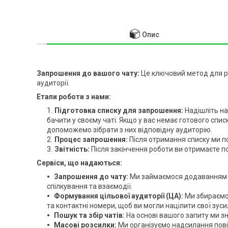
Опис
Запрошення до вашого чату:
Це ключовий метод для р
аудиторії.
Етапи роботи з нами:
Підготовка списку для запрошення:
Надішліть на
бачити у своєму чаті. Якщо у вас немає готового спис
допоможемо зібрати з них відповідну аудиторію.
Процес запрошення:
Після отримання списку ми п
Звітність:
Після закінчення роботи ви отримаєте пов
Сервіси, що надаються:
Запрошення до чату:
Ми займаємося додаванням ж
спілкування та взаємодії.
Формування цільової аудиторії (ЦА):
Ми збираємо 
та контактні номери, щоб ви могли націлити свої зус
Пошук та збір чатів:
На основі вашого запиту ми з
Масові розсилки:
Ми організуємо надсилання повід