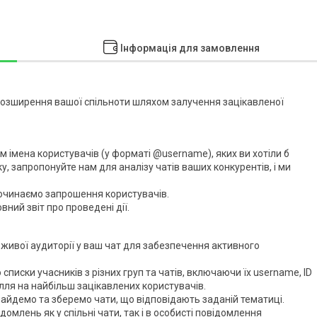
Інформація для замовлення
озширення вашої спільноти шляхом залучення зацікавленої
м імена користувачів (у форматі @username), яких ви хотіли б
ку, запропонуйте нам для аналізу чатів ваших конкурентів, і ми
очинаємо запрошення користувачів.
ний звіт про проведені дії.
ивої аудиторії у ваш чат для забезпечення активного
списки учасників з різних груп та чатів, включаючи їх username, ID
илля на найбільш зацікавлених користувачів.
найдемо та зберемо чати, що відповідають заданій тематиці.
омлень як у спільні чати, так і в особисті повідомлення