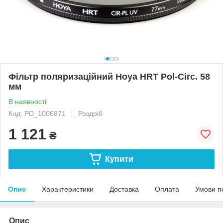
Фільтр поляризаційний Hoya HRT Pol-Circ. 58
мм
В наявності
Код: PD_1006871
Роздріб
1 121
₴
Купити
Опис
Характеристики
Доставка
Оплата
Умови п
Опис