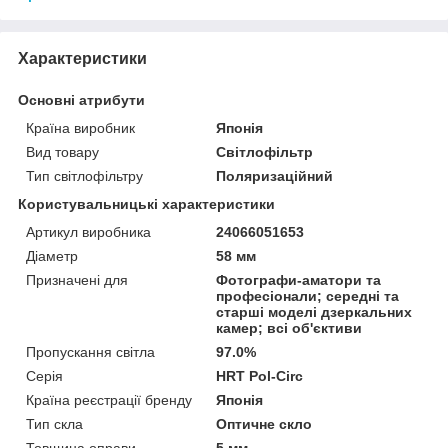
Характеристики
Основні атрибути
Країна виробник
Японія
Вид товару
Світлофільтр
Тип світлофільтру
Поляризаційний
Користувальницькі характеристики
Артикул виробника
24066051653
Діаметр
58 мм
Призначені для
Фотографи-аматори та
професіонали; середні та
старші моделі дзеркальних
камер; всі об'єктиви
Пропускання світла
97.0%
Серія
HRT Pol-Circ
Країна реєстрації бренду
Японія
Тип скла
Оптичне скло
Товщина оправи
5 мм