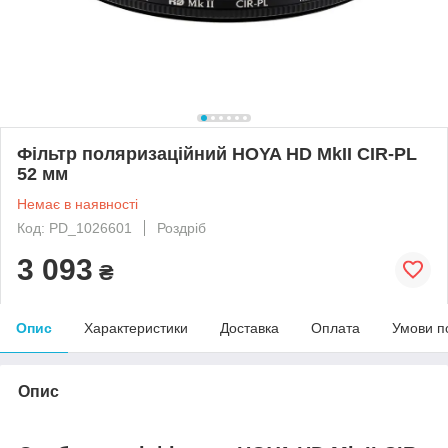
Фільтр поляризаційний HOYA HD MkII CIR-PL
52 мм
Немає в наявності
Код: PD_1026601
Роздріб
3 093
₴
Опис
Характеристики
Доставка
Оплата
Умови п
Опис