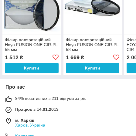
Фільтр поляризаційний
Фільтр поляризаційний
Філь
Hoya FUSION ONE CIR-PL
Hoya FUSION ONE CIR-PL
HOY
55 мм
58 мм
CIR-
1 512
1 669
2 0
₴
₴
Купити
Купити
Про нас
94% позитивних з 211 відгуків за рік
Працює з 14.01.2013
м. Харків
Харків, Україна
Контакти