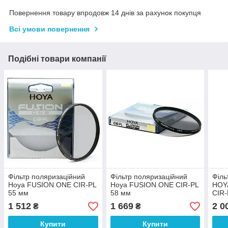
Повернення товару впродовж 14 днів за рахунок покупця
Всі умови повернення
Подібні товари компанії
Фільтр поляризаційний
Фільтр поляризаційний
Філь
Hoya FUSION ONE CIR-PL
Hoya FUSION ONE CIR-PL
HOY
55 мм
58 мм
CIR-
1 512
1 669
2 0
₴
₴
Купити
Купити