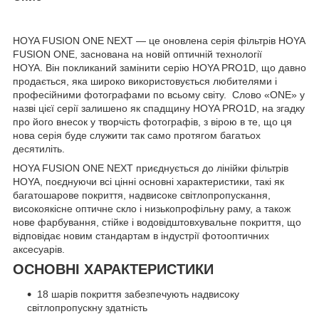
HOYA FUSION ONE NEXT — це оновлена серія фільтрів HOYA
FUSION ONE, заснована на новій оптичній технології
HOYA. Він покликаний замінити серію HOYA PRO1D, що давно
продається, яка широко використовується любителями і
професійними фотографами по всьому світу. Слово «ONE» у
назві цієї серії залишено як спадщину HOYA PRO1D, на згадку
про його внесок у творчість фотографів, з вірою в те, що ця
нова серія буде служити так само протягом багатьох
десятиліть.
HOYA FUSION ONE NEXT приєднується до лінійки фільтрів
HOYA, поєднуючи всі цінні основні характеристики, такі як
багатошарове покриття, надвисоке світлопропускання,
високоякісне оптичне скло і низькопрофільну раму, а також
нове фарбування, стійке і водовідштовхувальне покриття, що
відповідає новим стандартам в індустрії фотооптичних
аксесуарів.
ОСНОВНІ ХАРАКТЕРИСТИКИ
18 шарів покриття забезпечують надвисоку
світлопропускну здатність