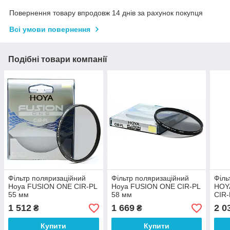
Повернення товару впродовж 14 днів за рахунок покупця
Всі умови повернення
Подібні товари компанії
Фільтр поляризаційний
Фільтр поляризаційний
Філь
Hoya FUSION ONE CIR-PL
Hoya FUSION ONE CIR-PL
HOY
55 мм
58 мм
CIR-
1 512
1 669
2 0
₴
₴
Купити
Купити