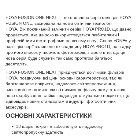
HOYA FUSION ONE NEXT — це оновлена серія фільтрів HOYA
FUSION ONE, заснована на новій оптичній технології
HOYA. Він покликаний замінити серію HOYA PRO1D, що давно
продається, яка широко використовується любителями і
професійними фотографами по всьому світу. Слово «ONE» у
назві цієї серії залишено як спадщину HOYA PRO1D, на згадку
про його внесок у творчість фотографів, з вірою в те, що ця
нова серія буде служити так само протягом багатьох
десятиліть.
HOYA FUSION ONE NEXT приєднується до лінійки фільтрів
HOYA, поєднуючи всі цінні основні характеристики, такі як
багатошарове покриття, надвисоке світлопропускання,
високоякісне оптичне скло і низькопрофільну раму, а також
нове фарбування, стійке і водовідштовхувальне покриття, що
відповідає новим стандартам в індустрії фотооптичних
аксесуарів.
ОСНОВНІ ХАРАКТЕРИСТИКИ
18 шарів покриття забезпечують надвисоку
світлопропускну здатність