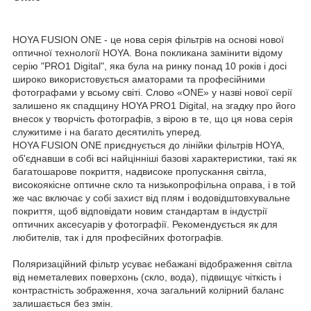
HOYA FUSION ONE - це нова серія фільтрів на основі нової
оптичної технології HOYA. Вона покликана замінити відому
серію "PRO1 Digital", яка була на ринку понад 10 років і досі
широко використовується аматорами та професійними
фотографами у всьому світі. Слово «ONE» у назві нової серії
залишено як спадщину HOYA PRO1 Digital, на згадку про його
внесок у творчість фотографів, з вірою в те, що ця нова серія
служитиме і на багато десятиліть уперед.
HOYA FUSION ONE приєднується до лінійки фільтрів HOYA,
об'єднавши в собі всі найцінніші базові характеристики, такі як
багатошарове покриття, надвисоке пропускання світла,
високоякісне оптичне скло та низькопрофільна оправа, і в той
же час включає у собі захист від плям і водовідштовхувальне
покриття, щоб відповідати новим стандартам в індустрії
оптичних аксесуарів у фотографії. Рекомендується як для
любителів, так і для професійних фотографів.
Поляризаційний фільтр усуває небажані відображення світла
від неметалевих поверхонь (скло, вода), підвищує чіткість і
контрастність зображення, хоча загальний колірний баланс
залишається без змін.