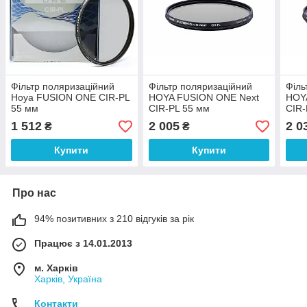
Фільтр поляризаційний
Фільтр поляризаційний
Філь
Hoya FUSION ONE CIR-PL
HOYA FUSION ONE Next
HOY
55 мм
CIR-PL 55 мм
CIR-
1 512
2 005
2 0
₴
₴
Купити
Купити
Про нас
94% позитивних з 210 відгуків за рік
Працює з 14.01.2013
м. Харків
Харків, Україна
Контакти