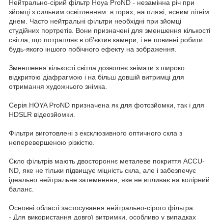
Нейтрально-сірий фільтр Hoya ProND - незамінна річ при
зйомці з сильним освітленням: в горах, на пляжі, ясним літнім
днем. Часто нейтральні фільтри необхідні при зйомці
студійних портретів. Вони призначені для зменшення кількості
світла, що потрапляє в об'єктив камери, і не повинні робити
будь-якого іншого побічного ефекту на зображення.
Зменшення кількості світла дозволяє знімати з широко
відкритою діафрагмою і на більш довшій витримці для
отримання художнього знімка.
Серія HOYA ProND призначена як для фотозйомки, так і для
HDSLR відеозйомки.
Фільтри виготовлені з ексклюзивного оптичного скла з
неперевершеною різкістю.
Скло фільтрів мають двостороннє металеве покриття ACCU-
ND, яке не тільки підвищує міцність скла, але і забезпечує
ідеально нейтральне затемнення, яке не впливає на колірний
баланс.
Основні області застосування нейтрально-сірого фільтра:
- Для використання довгої витримки, особливо у випадках