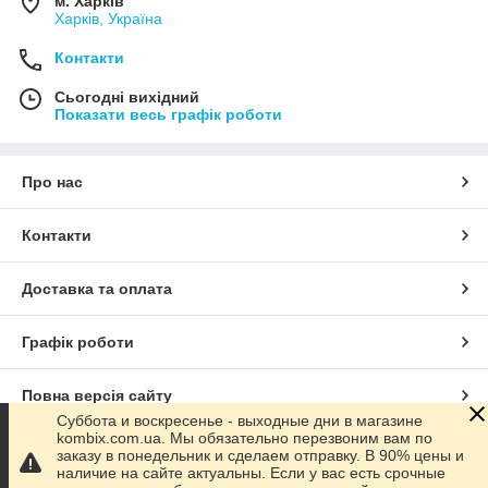
м. Харків
Харків, Україна
Контакти
Сьогодні вихідний
Показати весь графік роботи
Про нас
Контакти
Доставка та оплата
Графік роботи
Повна версія сайту
Суббота и воскресенье - выходные дни в магазине
kombix.com.ua. Мы обязательно перезвоним вам по
Сайт створено на маркетплейсі
Prom.ua
заказу в понедельник и сделаем отправку. В 90% цены и
наличие на сайте актуальны. Если у вас есть срочные