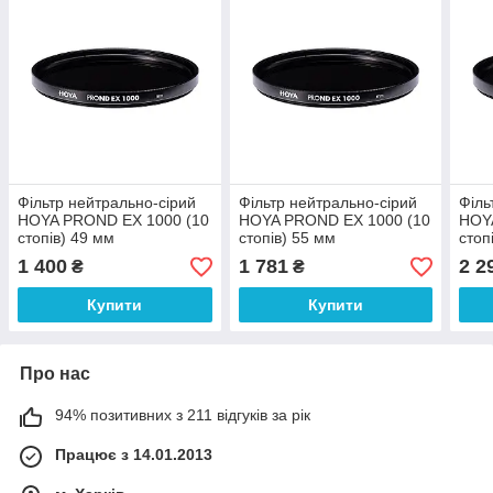
Фільтр нейтрально-сірий
Фільтр нейтрально-сірий
Філь
HOYA PROND EX 1000 (10
HOYA PROND EX 1000 (10
HOY
стопів) 49 мм
стопів) 55 мм
стоп
1 400
1 781
2 2
₴
₴
Купити
Купити
Про нас
94% позитивних з 211 відгуків за рік
Працює з 14.01.2013