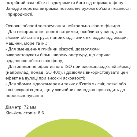
потрібний вам об'єкт і відокремити його від нерізкого фону.
Занадто коротка витримка позбавляє рухомі об'єкти плавності
і природності.
Основні області застосування нейтрально-сірого фільтра:
- Для використання довгої витримки, особливо у випадках
зйомки об'єктів в русі, наприклад, таких як: водоспад, хмари,
машини, море та ін.;
- Для зменшення глибини різкості, дозволяючи
використовувати більш широку апертуру, що сприяє
відділенню об'єктів від фону;
- Для зниження ефективного ISO при високошвидкісній зйомці
(наприклад, понад ISO 400), і дозволяє використовувати цей
ефект на вулиці при високій яскравості;
- Для зйомки відеокамерами таких об'єктів як сніг, пляжі або
інші яскраві сцени, що у звичайних випадках призводить до
переекспонування.
Діаметр: 72 мм
Кількість стопів: 8,6