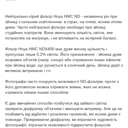
Нейтрально-сірий фільтр Hoya HMC ND - незамінна річ при
зйомці з сильним освітленням: в горах, на пляжі, ясним літнім
днем. Часто нейтральні фільтри необхідні при зйомці
студійних портретів. Вони зменшують кількість світла, яке
потрапляє на матрицю, і не впливають на колірний баланс.
Фільтр Hoya HMC NDX400 має дуже високу щільність і
пропускає лише 0,2% світла. Його призначення - зйомка дуже
яскравих об'єктів (напр. сонце) або отримання інших ефектів:
при зйомці води, що рухається в сонячний день, зйомці доріг з
великою витримкою і т.п.
Фотографи часто ігнорують можливості ND-фільтрів, проте з
його допомогою можна отримати знімки, яких не можна
отримати ніяким іншим способом.
Є два звичайних способи позбутися від зайвого світла:
прикрити діафрагму об'єктива і зменшити витримку. Але це не
позбавить від відбитих і розсіяних променів, які ясним днем є
повсюди. Прикриваючи діафрагму, ви втрачаєте художність
фотографії, втрачаєте можливості підкреслити фокусом