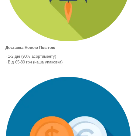
Доставка Новою Поштою
· 1-2 дні (90% асортименту)
· Від 65-80 грн (наша упаковка)