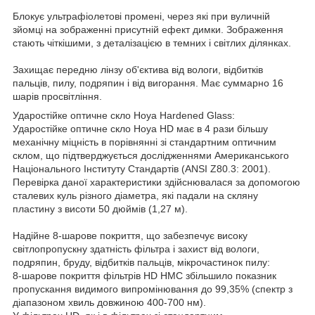
Блокує ультрафіолетові промені, через які при вуличній
зйомці на зображенні присутній ефект димки. Зображення
стають чіткішими, з деталізацією в темних і світлих ділянках.
Захищає передню лінзу об'єктива від вологи, відбитків
пальців, пилу, подряпин і від вигорання. Має суммарно 16
шарів просвітління.
Ударостійке оптичне скло Hoya Hardened Glass:
Ударостійке оптичне скло Hoya HD має в 4 рази більшу
механічну міцність в порівнянні зі стандартним оптичним
склом, що підтверджується дослідженнями Американського
Національного Інституту Стандартів (ANSI Z80.3: 2001).
Перевірка даної характеристики здійснювалася за допомогою
сталевих куль різного діаметра, які падали на скляну
пластину з висоти 50 дюймів (1,27 м).
Надійне 8-шарове покриття, що забезпечує високу
світлопропускну здатність фільтра і захист від вологи,
подряпин, бруду, відбитків пальців, мікрочастинок пилу:
8-шарове покриття фільтрів HD HMC збільшило показник
пропускання видимого випромінювання до 99,35% (спектр з
діапазоном хвиль довжиною 400-700 нм).