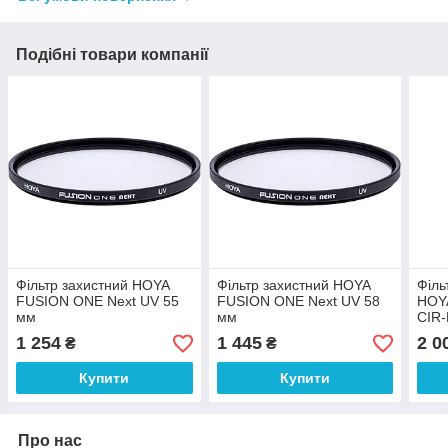
Подібні товари компанії
Фільтр захистний HOYA
Фільтр захистний HOYA
Філь
FUSION ONE Next UV 55
FUSION ONE Next UV 58
HOY
мм
мм
CIR-
1 254
1 445
2 0
₴
₴
Купити
Купити
Про нас