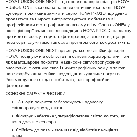
HOYA FUSION ONE NEXT – це оновлена серія фільтрів HOYA
FUSION ONE, заснована на новій оптичній технології HOYA.
Ця серія покликана замінити серію HOYA PRO1D, що давно
продається та широко використовується любителями і
професійними фотографами по всьому світу. Слово «ONE» у
назві цієї серії залишене як спадщина HOYA PRO1D, на згадку
про його внесок у творчість фотографів, з вірою в те, що ця
нова серія служитиме так само протягом багатьох десятиліть.
HOYA FUSION ONE NEXT приєднується до лінійки фільтрів
HOYA, поєднуючи в собі всі цінні основні характеристики, такі
як багатошарове покриття, надвисоке світлопропускання,
високоякісне оптичне скло і низькопрофільну раму, а також
нове фарбування, стійке і водовідштовхувальне покриття.
Рекомендується як для любителів, так і професійних
фотографів.
ОСНОВНІ ХАРАКТЕРИСТИКИ
18 шарів покриття забезпечують надвисоку
світлопропускну здатність
Фільтрує небажане ультрафіолетове світло до того, як
воно досягне сенсора
Стійкість до плям - захищає від відбитків пальців та
плям