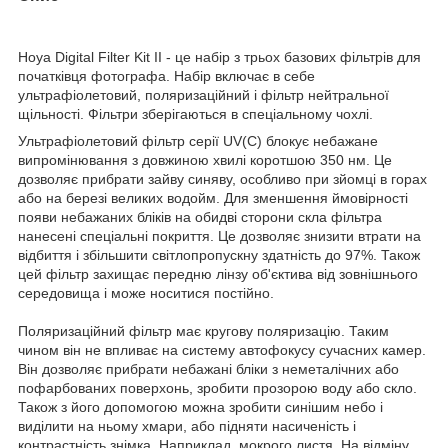
Hoya Digital Filter Kit II - це набір з трьох базових фільтрів для
початківця фотографа. Набір включає в себе
ультрафіолетовий, поляризаційний і фільтр нейтральної
щільності. Фільтри зберігаються в спеціальному чохлі.
Ультрафіолетовий фільтр серії UV(C) блокує небажане
випромінювання з довжиною хвилі коротшою 350 нм. Це
дозволяє прибрати зайву синяву, особливо при зйомці в горах
або на березі великих водойм. Для зменшення ймовірності
появи небажаних бліків на обидві сторони скла фільтра
нанесені спеціальні покриття. Це дозволяє знизити втрати на
відбиття і збільшити світлопропускну здатність до 97%. Також
цей фільтр захищає передню лінзу об'єктива від зовнішнього
середовища і може носитися постійно.
Поляризаційний фільтр має кругову поляризацію. Таким
чином він не впливає на систему автофокусу сучасних камер.
Він дозволяє прибрати небажані бліки з неметалічних або
пофарбованих поверхонь, зробити прозорою воду або скло.
Також з його допомогою можна зробити синішим небо і
виділити на ньому хмари, або підняти насиченість і
контрастність знімка. Наприклад, мокрого листя. На відміну