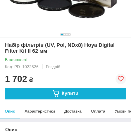
Набір фільтрів (UV, Pol, NDx8) Hoya Digital
Filter Kit II 62 мм
В наявності
Код: PD_1022526
Роздріб
1 702
₴
Купити
Опис
Характеристики
Доставка
Оплата
Умови п
Опис