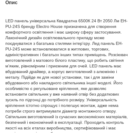
Опис
LED панель універсальна Квадратна 6500К 24 Вт 2050 Лм EH-
PU-24S бренду Electro House призначена для створення
комфортного освітлення і має широку сферу застосування.
Лаконічний дизайн освітлювального приладу може
поєднуватися з багатьма стилями інтер'єру. Лед панель EH-
PU-24S може встановлюватися в житлових, торгових,
адміністративних і багатьох інших типах приміщень. Розсіювач
виготовлений з матового білого пластику, що робить світіння
м'яким, рівномірним і приємним для очей. LED панель має
вбудований драйвер, а корпус виготовлений з алюмінію і
металу. Підійде як для нової установки, так і для заміни
вбудованого або накладного світильника іншої моделі. Його
особливістю є регульоване кріплення, яке дозволяє
встановити світильник у вже наявний отвір без додаткових
зусиль по підгонці до потрібного розміру. Універсальність
кріплення істотно спрощує і полегшує монтаж, адже нема
потреби строго витримувати діаметр монтажного отвору.
Світильник виготовлений із сучасних високоякісних матеріалів,
безпечний і економічний в експлуатації. Проходить контроль
якості на всіх етапах виробництва, сертифікований і має