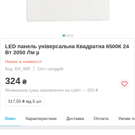
LED панель універсальна Квадратна 6500К 24
Вт 2050 Лм µ
Немає в наявності
Код: EH_980
Опт і роздріб
324
₴
Мінімальна сума замовлення на сайті — 350 ₴
317,50 ₴
від 5 шт.
Опис
Характеристики
Доставка
Оплата
Умови п