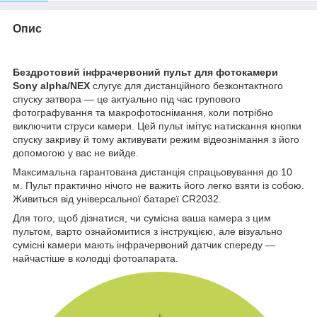
Опис
Бездротовий інфрачервоний пульт для фотокамери
Sony alpha/NEX
слугує для дистанційного безконтактного
спуску затвора — це актуально під час групового
фотографування та макрофотоснімання, коли потрібно
виключити струси камери. Цей пульт імітує натискання кнопки
спуску закриву й тому активувати режим відеознімання з його
допомогою у вас не вийде.
Максимальна гарантована дистанція спрацьовування до 10
м. Пульт практично нічого не важить його легко взяти із собою.
Живиться від універсальної батареї CR2032.
Для того, щоб дізнатися, чи сумісна ваша камера з цим
пультом, варто ознайомитися з інструкцією, але візуально
сумісні камери мають інфрачервоний датчик спереду —
найчастіше в колодці фотоапарата.