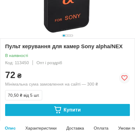
Пульт керування для камер Sony alpha/NEX
В наявності
Код: 113450
Опт і роздріб
72
₴
Мінімальна сума замовлення на сайті — 300 ₴
70,50 ₴
від 5 шт.
Купити
Опис
Характеристики
Доставка
Оплата
Умови п