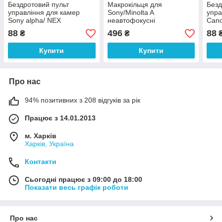
Бездротовий пульт
Макрокільця для
Безд
управління для камер
Sony/Minolta A
упра
Sony alpha/ NEX
неавтофокусні
Can
88
496
88
₴
₴
Купити
Купити
Про нас
94% позитивних з 208 відгуків за рік
Працює з 14.01.2013
м. Харків
Харків, Україна
Контакти
Сьогодні працює з 09:00 до 18:00
Показати весь графік роботи
Про нас