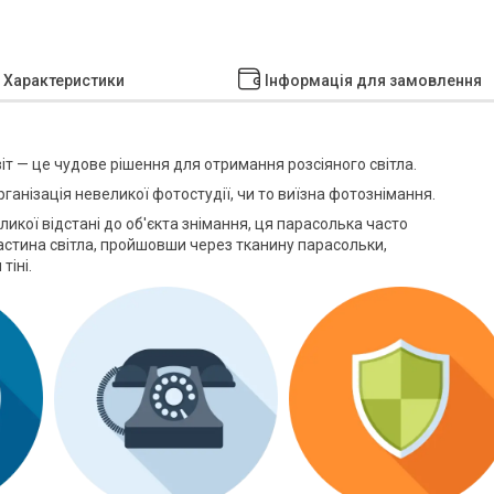
Характеристики
Інформація для замовлення
іт — це чудове рішення для отримання розсіяного світла.
ганізація невеликої фотостудії, чи то виїзна фотознімання.
икої відстані до об'єкта знімання, ця парасолька часто
астина світла, пройшовши через тканину парасольки,
тіні.