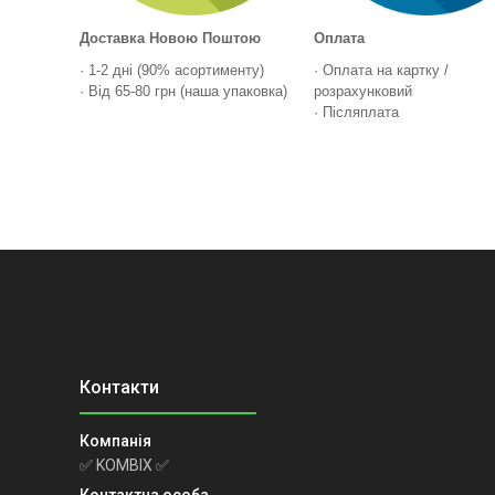
Доставка Новою Поштою
Оплата
· 1-2 дні (90% асортименту)
· Оплата на картку /
· Від 65-80 грн (наша упаковка)
розрахунковий
· Післяплата
✅ KOMBIX ✅