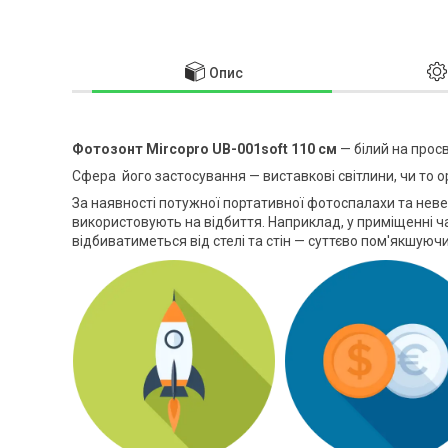
Опис
Фотозонт Mircopro UB-001soft 110 см
— білий на просв
Сфера його застосування — виставкові світлини, чи то ор
За наявності потужної портативної фотоспалахи та невел
використовують на відбиття. Наприклад, у приміщенні ч
відбиватиметься від стелі та стін — суттєво пом'якшуючи 