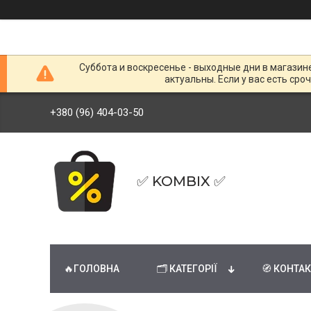
Суббота и воскресенье - выходные дни в магазин
актуальны. Если у вас есть сро
+380 (96) 404-03-50
✅ KOMBIX ✅
🔥ГОЛОВНА
🗂 КАТЕГОРІЇ
🧭 КОНТА