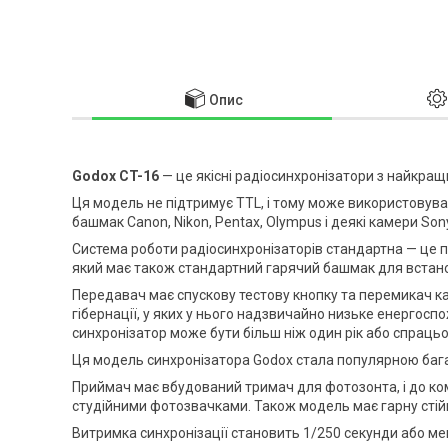
Опис
Godox CT-16
— це якісні радіосинхронізатори з найкращ
Ця модель не підтримує TTL, і тому може використовув
башмак Canon, Nikon, Pentax, Olympus і деякі камери Son
Система роботи радіосинхронізаторів стандартна — це п
який має також стандартний гарячий башмак для встан
Передавач має спускову тестову кнопку та перемикач ка
гібернації, у яких у нього надзвичайно низьке енергосп
синхронізатор може бути більш ніж один рік або спрацьо
Ця модель синхронізатора Godox стала популярною багат
Приймач має вбудований тримач для фотозонта, і до ком
студійними фотозвачками. Також модель має гарну стійк
Витримка синхронізації становить 1/250 секунди або ме