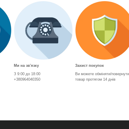
Ми на зв'язку
Захист покупок
З 9:00 до 18:00
Ви можете обміняти/повернут
+380964040350
товар протягом 14 днів