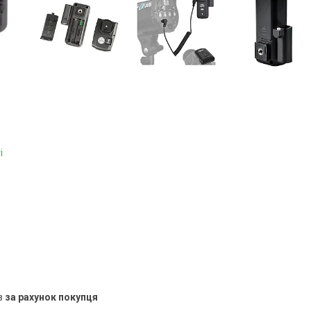
і
в
за рахунок покупця