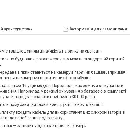
Характеристики
Інформація для замовлення
им співвідношенням ціна/якість на ринку на сьогодні.
атися на будь-яких фотокамерах, що мають стандартний гарячий
y.
ередавач, який ставиться на камеру в гарячий башмак, і приймач,
овлення накамерних портативних фотовибухів.
налів, яких 16 у цій моделі. Передавач має режими очікування й
оживання. Наприклад, у режимі очікування з батареєю в комплекті
вувати на підпал спалахи приблизно 30 000 разів.
о в чому завдяки гарній конструкції та комплектації.
плекту входить кабель для використання цих синхронізаторів зі
ість до запобігання радіопоміху.
нш ніж — залежить від характеристик камери.