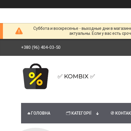
Суббота и воскресенье - выходные дни в магазин
актуальны. Если у вас есть сро
+380 (96) 404-03-50
✅ KOMBIX ✅
🔥ГОЛОВНА
🗂 КАТЕГОРІЇ
🧭 КОНТА