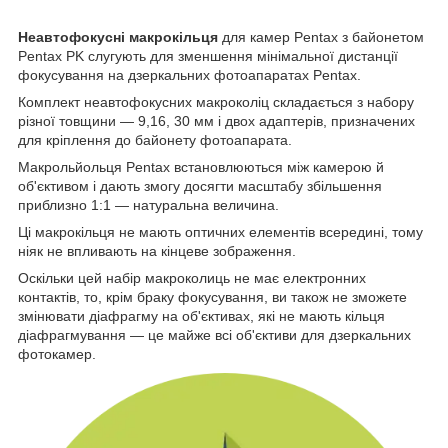
Неавтофокусні макрокільця
для камер Pentax з байонетом
Pentax PK слугують для зменшення мінімальної дистанції
фокусування на дзеркальних фотоапаратах Pentax.
Комплект неавтофокусних макроколіц складається з набору
різної товщини — 9,16, 30 мм і двох адаптерів, призначених
для кріплення до байонету фотоапарата.
Макрольйольця Pentax встановлюються між камерою й
об'єктивом і дають змогу досягти масштабу збільшення
приблизно 1:1 — натуральна величина.
Ці макрокільця не мають оптичних елементів всередині, тому
ніяк не впливають на кінцеве зображення.
Оскільки цей набір макроколиць не має електронних
контактів, то, крім браку фокусування, ви також не зможете
змінювати діафрагму на об'єктивах, які не мають кільця
діафрагмування — це майже всі об'єктиви для дзеркальних
фотокамер.