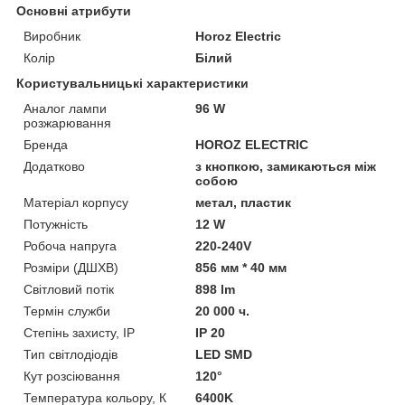
Основні атрибути
Виробник
Horoz Electric
Колір
Білий
Користувальницькі характеристики
Аналог лампи
96 W
розжарювання
Бренда
HOROZ ELECTRIC
Додатково
з кнопкою, замикаються між
собою
Матеріал корпусу
метал, пластик
Потужність
12 W
Робоча напруга
220-240V
Розміри (ДШХВ)
856 мм * 40 мм
Світловий потік
898 lm
Термін служби
20 000 ч.
Степінь захисту, IP
IP 20
Тип світлодіодів
LED SMD
Кут розсіювання
120°
Температура кольору, К
6400K