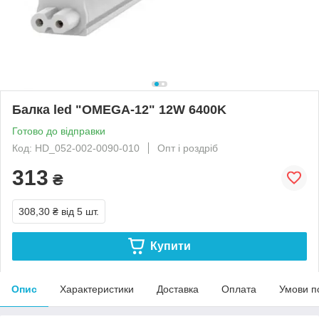
Балка led "OMEGA-12" 12W 6400K
Готово до відправки
Код: HD_052-002-0090-010
Опт і роздріб
313
₴
308,30 ₴
від 5 шт.
Купити
Опис
Характеристики
Доставка
Оплата
Умови п