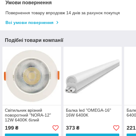
Умови повернення
Повернення товару впродовж 14 днів за рахунок покупця
Всі умови повернення
Подібні товари компанії
Світильник врізний
Балка led "OMEGA-16"
Бал
поворотний "NORA-12"
16W 6400K
640
12W 6400K білий
199
373
221
₴
₴