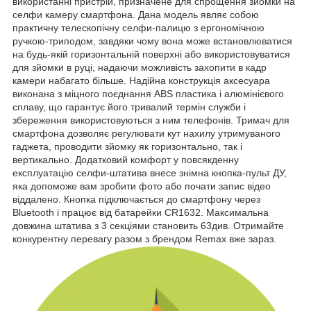
використанні пристрій, призначене для спрощення зйомки на
селфи камеру смартфона. Дана модель являє собою
практичну телескопічну селфи-палицю з ергономічною
ручкою-триподом, завдяки чому вона може встановлюватися
на будь-якій горизонтальній поверхні або використовуватися
для зйомки в руці, надаючи можливість захопити в кадр
камери набагато більше. Надійна конструкція аксесуара
виконана з міцного поєднання ABS пластика і алюмінієвого
сплаву, що гарантує його тривалий термін служби і
збереження використовуються з ним телефонів. Тримач для
смартфона дозволяє регулювати кут нахилу утримуваного
гаджета, проводити зйомку як горизонтально, так і
вертикально. Додатковий комфорт у повсякденну
експлуатацію селфи-штатива внесе знімна кнопка-пульт ДУ,
яка допоможе вам зробити фото або почати запис відео
віддалено. Кнопка підключається до смартфону через
Bluetooth і працює від батарейки CR1632. Максимальна
довжина штатива з 3 секціями становить 63див. Отримайте
конкурентну перевагу разом з брендом Remax вже зараз.