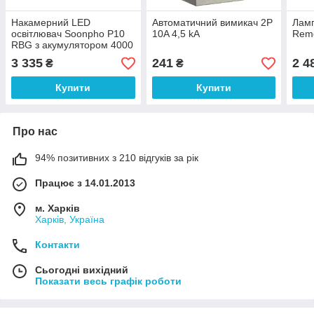
Накамерний LED
Автоматичний вимикач 2P
Ламп
освітлювач Soonpho P10
10A 4,5 kA
Rem
RBG з акумулятором 4000
mAh, зелений
3 335
241
2 4
₴
₴
Купити
Купити
Про нас
94% позитивних з 210 відгуків за рік
Працює з 14.01.2013
м. Харків
Харків, Україна
Контакти
Сьогодні вихідний
Показати весь графік роботи